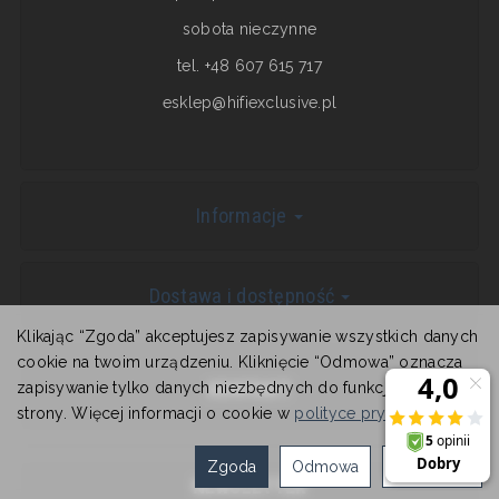
sobota nieczynne
tel. +48 607 615 717
esklep@hifiexclusive.pl
Informacje
Dostawa i dostępność
Klikając “Zgoda” akceptujesz zapisywanie wszystkich danych
cookie na twoim urządzeniu. Kliknięcie “Odmowa” oznacza
KONTAKT
zapisywanie tylko danych niezbędnych do funkcjonowania
strony. Więcej informacji o cookie w
polityce prywatności
.
Zgoda
Odmowa
Ustawienia
NEWSLETTER