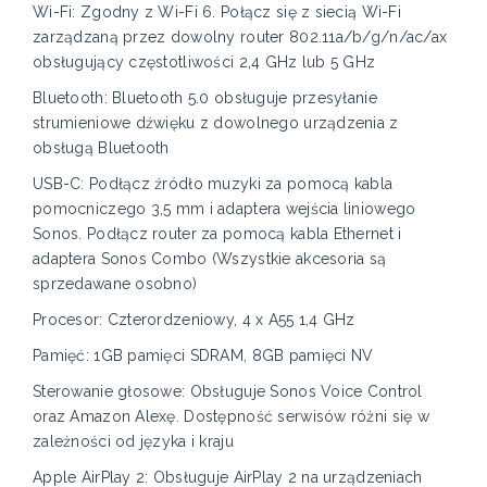
Wi-Fi: Zgodny z Wi-Fi 6. Połącz się z siecią Wi-Fi
zarządzaną przez dowolny router 802.11a/b/g/n/ac/ax
obsługujący częstotliwości 2,4 GHz lub 5 GHz
Bluetooth: Bluetooth 5.0 obsługuje przesyłanie
strumieniowe dźwięku z dowolnego urządzenia z
obsługą Bluetooth
USB-C: Podłącz źródło muzyki za pomocą kabla
pomocniczego 3,5 mm i adaptera wejścia liniowego
Sonos. Podłącz router za pomocą kabla Ethernet i
adaptera Sonos Combo (Wszystkie akcesoria są
sprzedawane osobno)
Procesor: Czterordzeniowy, 4 x A55 1,4 GHz
Pamięć: 1GB pamięci SDRAM, 8GB pamięci NV
Sterowanie głosowe: Obsługuje Sonos Voice Control
oraz Amazon Alexę. Dostępność serwisów różni się w
zależności od języka i kraju
Apple AirPlay 2: Obsługuje AirPlay 2 na urządzeniach