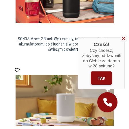
SONOS Move 2 Black Wytrzymały, inteligentny głośnik z
Cześć!
akumulatorem, do słuchania w pomieszczeniach i na
świeżym powietrzu
Czy chcesz,
żebyśmy oddzwonili
do Ciebie za darmo
w
28
sekund?
TAK