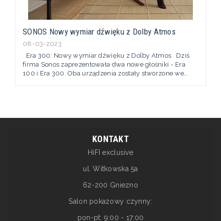
SONOS Nowy wymiar dźwięku z Dolby Atmos
08-03-2023
Era 300: Nowy wymiar dźwięku z Dolby Atmos Dziś
firma Sonos zaprezentowała dwa nowe głośniki - Era
100 i Era 300. Oba urządzenia zostały stworzone we
współpracy z artystami i inżynierami dźwięku. Są to
także pierwsze głośniki wyprodukowane zgodnie z
nowymi standardami odpowiedzialnego projektowania
firmy Sonos, które obejmują możliwość
długoterminowego serwisowania...
KONTAKT
HiFI exclusive
ul. Witkowska 5a
62-200 Gniezno
Salon pokazowy czynny:
pon-pt: 9:00 - 17:00