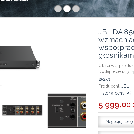
JBL DA 85
wzmacniac
współprac
głośnikam
Obserwuj produkt
Dodaj recenzję:
25253
Producent:
JBL
Historia ceny
5 999,00 
Negocjuj cenę