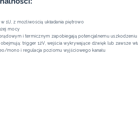
nalności:
 1U, z możliwością układania piętrowo
użej mocy
prądowym i termicznym zapobiegają potencjalnemu uszkodzeniu
a obejmują: trigger 12V, wejścia wykrywające dźwięk lub zawsze w
tereo/mono i regulacja poziomu wyjściowego kanału