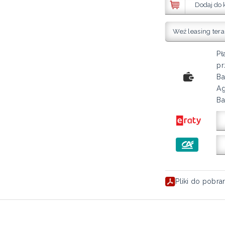
Dodaj do 
Weź leasing tera
Pł
pr
Ba
Ag
Ba
Pliki do pobra