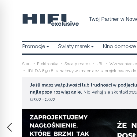
Twój Partner w Nowo
Promocje
Światy marek
Kino domowe
Start
Elektronika
Światy marek
JBL
Wzmacniacze i
JBL DA 850 8-kanałowy wzmacniacz zaprojektowany do w
Jeśli masz wątpliwości lub trudności w podjęci
najlepsze rozwiązanie.
Nie wahaj się skontaktowa
09:00 - 17:00