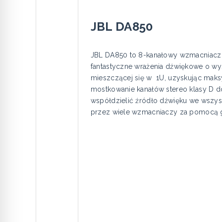
JBL DA850
JBL DA850 to 8-kanałowy wzmacniacz 
fantastyczne wrażenia dźwiękowe o wy
mieszczącej się w 1U, uzyskując maksy
mostkowanie kanałów stereo klasy D d
współdzielić źródło dźwięku we wszyst
przez wiele wzmacniaczy za pomocą g