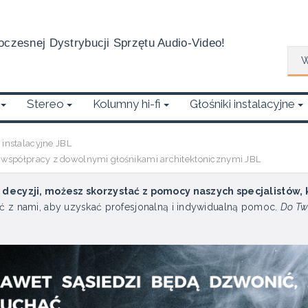
czesnej Dystrybucji Sprzętu Audio-Video!
Wys
Stereo
Kolumny hi-fi
Głośniki instalacyjne
nstalacyjne JBL
spółpracy z dowolnymi głośnikami architektonicznymi JBL
u decyzji, możesz skorzystać z pomocy naszych specjalistów,
ć z nami, aby uzyskać profesjonalną i indywidualną pomoc.
Do Tw