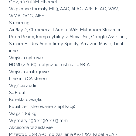
GHz; 10/100M Ethernet
Wspierane formaty MP3, AAC, ALAC, APE, FLAC, WAV,
WMA, OGG, AIFF
Streaming
AirPlay 2, Chromecast Audio, WiFi Multiroom Streamer,
Roon Ready, kompatybilny z Alexa, Siri, Google Assistant,
Stream Hi-Res Audio firmy Spotify, Amazon Music, Tidal i
inne
Wejścia cyfrowe
HDMI (z ARC), optyczne toslink , USB-A
Wejścia analogowe
Line in RCA stereo
Wyjścia audio
SUB out
Korekta dźwięku
Equalizer (sterowanie z aplikacji)
Waga 1.84 kg
Wymiary 190 x 190 x 63 mm
Akcesoria w zestawie
Przewód USB A-C (do zasilania 5V/1,5A), kabel RCA -