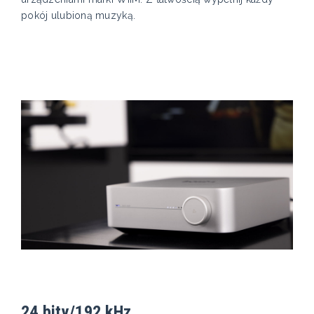
pokój ulubioną muzyką.
24 bity/192 kHz