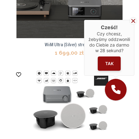
Cześć!
Czy chcesz,
żebyśmy oddzwonili
do Ciebie za darmo
WiiM Ultra (Silver) streamer
w
28
sekund?
1 699,00 zł
TAK