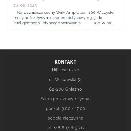
28-08-2025
Najważniejsze cechy WiiM Amp Ultra 100 W czystej
mocy hi-fi z żywym ekranem dotykowym 3,5" do
inteligentnego i płynnego sterowania 100 W na
kanał przy 8 Ω Więcej mocy i pełna kontrola nad
dźwiękiem. Obudowa unibody z aluminium klasy
premium Elegancka, trwała i zoptymalizowana pod
kątem odprowadzania ciepła. Audio hi-fi z topowymi...
KONTAKT
HiFI exclusive
ul. Witkowska 5a
62-200 Gniezno
Salon pokazowy czynny:
pon-pt: 9:00 - 17:00
sobota nieczynne
tel. +48 607 615 717