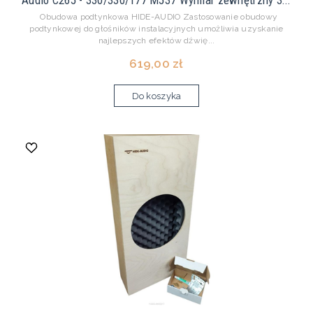
Audio C265 - 330/330/177 M537 Wymiar zewnętrzny 3...
Obudowa podtynkowa HIDE-AUDIO Zastosowanie obudowy
podtynkowej do głośników instalacyjnych umożliwia uzyskanie
najlepszych efektów dźwię...
619,00 zł
Do koszyka