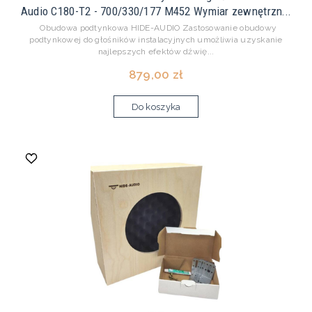
Audio C180-T2 - 700/330/177 M452 Wymiar zewnętrzn...
Obudowa podtynkowa HIDE-AUDIO Zastosowanie obudowy
podtynkowej do głośników instalacyjnych umożliwia uzyskanie
najlepszych efektów dźwię...
879,00 zł
Do koszyka