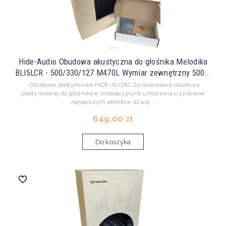
Hide-Audio Obudowa akustyczna do głośnika Melodika
BLI5LCR - 500/330/127 M470L Wymiar zewnętrzny 500...
Obudowa podtynkowa HIDE-AUDIO Zastosowanie obudowy
podtynkowej do głośników instalacyjnych umożliwia uzyskanie
najlepszych efektów dźwię...
649,00 zł
Do koszyka