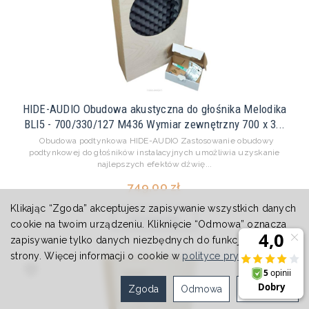
HIDE-AUDIO Obudowa akustyczna do głośnika Melodika
BLI5 - 700/330/127 M436 Wymiar zewnętrzny 700 x 3...
Obudowa podtynkowa HIDE-AUDIO Zastosowanie obudowy
podtynkowej do głośników instalacyjnych umożliwia uzyskanie
najlepszych efektów dźwię...
749,00 zł
Klikając “Zgoda” akceptujesz zapisywanie wszystkich danych
Do koszyka
cookie na twoim urządzeniu. Kliknięcie “Odmowa” oznacza
zapisywanie tylko danych niezbędnych do funkcjonowania
strony. Więcej informacji o cookie w
polityce prywatności
.
Zgoda
Odmowa
Ustawienia