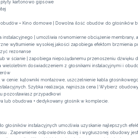
 płyty kartonowo gipsowe
tej
m
ć obudów = Kino domowe | Dowolna ilość obudów do głośników 
a instalacyjnego | umożliwia równomierne obciążenie membrany, 
rzne wytłumienie wysokiej jakości zapobiega efektom brzmienia 
szyć rezonanse
lub w ścianie | zapobiega niepożądanemu przenoszeniu dźwięku 
na wieloletnim doświadczeniem z głośnikami instalacyjnymi i o
ierów
 w cenie: kątowniki montażowe, uszczelnienie kabla głośnikoweg
alacyjnych. Szybka realizacja, najniższa cena | Wybierz obudow
ku pozostawiasz przypadkowi
a lub obudowa + dedykowany głośnik w komplecie.
 głośników instalacyjnych umożliwia uzyskanie najlepszych efe
 basu . Zapewnienie odpowiednio dużej i wygłuszonej obudowy 