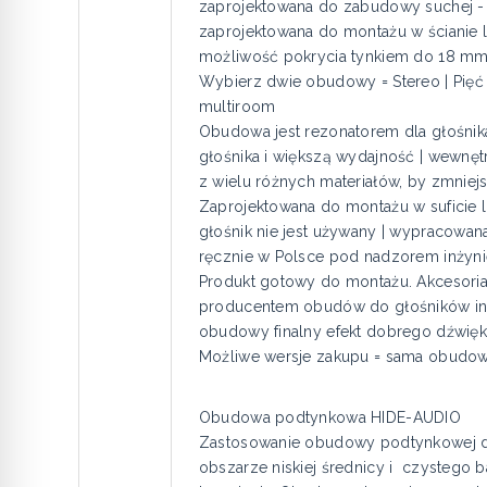
zaprojektowana do zabudowy suchej -
zaprojektowana do montażu w ścianie li
możliwość pokrycia tynkiem do 18 m
Wybierz dwie obudowy = Stereo | Pię
multiroom
Obudowa jest rezonatorem dla głośnik
głośnika i większą wydajność | wewnęt
z wielu różnych materiałów, by zmniej
Zaprojektowana do montażu w suficie 
głośnik nie jest używany | wypracowa
ręcznie w Polsce pod nadzorem inżyn
Produkt gotowy do montażu. Akcesoria
producentem obudów do głośników inst
obudowy finalny efekt dobrego dźwię
Możliwe wersje zakupu = sama obudow
Obudowa podtynkowa HIDE-AUDIO
Zastosowanie obudowy podtynkowej do
obszarze niskiej średnicy i czystego