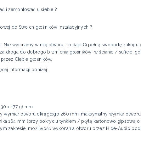
rać i zamontować u siebie ?
wej do Swoich głośników instalacyjnych ?
. Nie wycinamy w niej otworu. To daje Ci pełną swobodę zakupu 
sza droga do dobrego brzmienia głośników w ścianie / suficie, 
rzez Ciebie głośników.
j informacji poniżej...
30 x 177 gł mm
ny wymiar otworu okrągłego 260 mm, maksymalny wymiar otworu
ka 164 mm (przy pokryciu tynkiem / płytą kartonowo gipsową o
m zakresie, możliwość wykonania otworu przez Hide-Audio pod