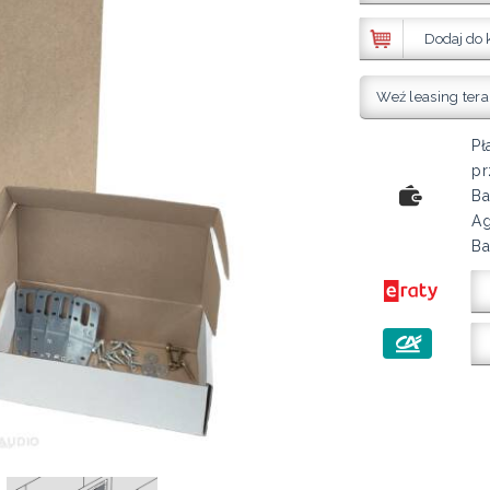
Dodaj do 
Weź leasing tera
Pł
pr
Ba
Ag
Ba