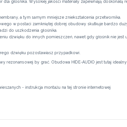
 dla głośnika. Wysokiej jakości materiały zapewniają doskonałą r
embrany, a tym samym mniejsze zniekształcenia przetwornika.
nowego w postaci zamkniętej dobrej obudowy skutkuje bardzo d
dzi do uszkodzenia głośnika.
iu dźwięku do innych pomieszczeń, nawet gdy głośnik nie jest 
brego dźwięku pozostawiasz przypadkowi.
dowy rezonansowej by grać. Obudowa HIDE-AUDIO jest tutaj ideal
eszanych - instrukcja montażu na tej stronie internetowej