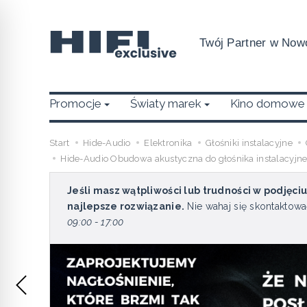
Twój Partner w Nowo
Promocje
Światy marek
Kino domowe
Start
Hide-Audio
Elektronika
Głośniki instalacyjne
Hide-Audio Obudowa akustyczna do głośnika instalacyj
Jeśli masz wątpliwości lub trudności w podjęci
najlepsze rozwiązanie.
Nie wahaj się skontaktowa
09:00 - 17:00