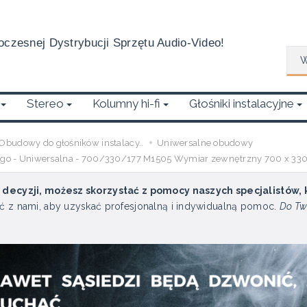
czesnej Dystrybucji Sprzętu Audio-Video!
Wys
Stereo
Kolumny hi-fi
Głośniki instalacyjne
Obudowy do głośników instalacy..
Uniwersalne obudowy
nego - Uniwersalna - 700/330/177 M1505 Wymiar zewnętrzny 700 x 330
u decyzji, możesz skorzystać z pomocy naszych specjalistów,
ć z nami, aby uzyskać profesjonalną i indywidualną pomoc.
Do Tw