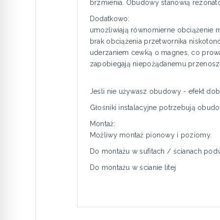
brzmienia. Obudowy stanowią rezonator
Dodatkowo:
umożliwiają równomierne obciążenie m
brak obciążenia przetwornika niskoto
uderzaniem cewką o magnes, co prowa
zapobiegają niepożądanemu przenoszen
Jeśli nie używasz obudowy - efekt do
Głośniki instalacyjne potrzebują obu
Montaż:
Możliwy montaż pionowy i poziomy.
Do montażu w sufitach / ścianach podwi
Do montażu w ścianie litej