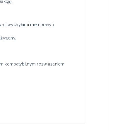
eakcję.
użymi wychyłami membrany i
używany.
nym kompatybilnym rozwiązaniem.