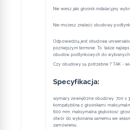
Nie wiesz jaki głośnik instalacyjny wyb
Nie możesz znaleźć obudowy podtynko
Odpowiedzią jest obudowa uniwersalna
późniejszym terminie. To także najlep
obudów podtynkowych do wybranych p
Czy obudowy są potrzebne ? TAK - więce
Specyfikacja:
wymiary zewnętrzne obudowy: 700 x 3
kompatybilna z głośnikami: maksymal
600 mm, maksymalna głębokość głośni
otwór do wykonania samemu we własny
zamówieniu.