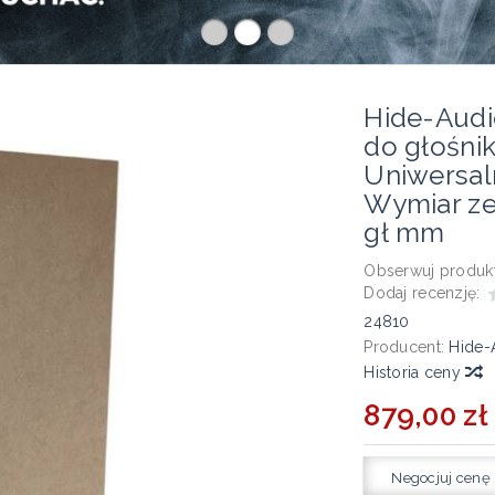
Hide-Aud
do głośnik
Uniwersal
Wymiar ze
gł mm
Obserwuj produkt
Dodaj recenzję:
24810
Producent:
Hide-
Historia ceny
879,00 zł
Negocjuj cenę