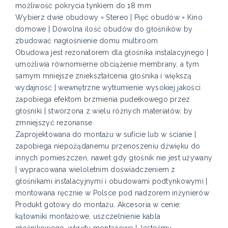
możliwość pokrycia tynkiem do 18 mm
Wybierz dwie obudowy = Stereo | Pięć obudów = Kino
domowe | Dowolna ilość obudów do głośników by
zbudować nagłośnienie domu multiroom
Obudowa jest rezonatorem dla głośnika instalacyjnego |
umożliwia równomierne obciążenie membrany, a tym
samym mniejsze zniekształcenia głośnika i większą
wydajność | wewnętrzne wytłumienie wysokiej jakości
zapobiega efektom brzmienia pudełkowego przez
głośniki | stworzona z wielu różnych materiałów, by
zmniejszyć rezonanse
Zaprojektowana do montażu w suficie lub w ścianie |
zapobiega niepożądanemu przenoszeniu dźwięku do
innych pomieszczeń, nawet gdy głośnik nie jest używany
| wypracowana wieloletnim doświadczeniem z
głośnikami instalacyjnymi i obudowami podtynkowymi |
montowana ręcznie w Polsce pod nadzorem inżynierów
Produkt gotowy do montażu. Akcesoria w cenie:
kątowniki montażowe, uszczelnienie kabla
głośnikowego, wkręty montażowe | Jesteśmy