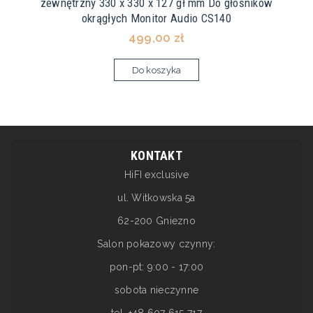
zewnętrzny 330 x 330 x 127 gł mm Do głośników
okrągłych Monitor Audio CS140
499,00 zł
Do koszyka
KONTAKT
HiFI exclusive
ul. Witkowska 5a
62-200 Gniezno
Salon pokazowy czynny:
pon-pt: 9:00 - 17:00
sobota nieczynne
tel. +48 607 615 717