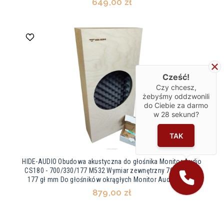
649,00 zł
Cześć!
Czy chcesz,
żebyśmy oddzwonili
do Ciebie za darmo
w
28
sekund?
TAK
HIDE-AUDIO Obudowa akustyczna do głośnika Monitor Audio
CS180 - 700/330/177 M532 Wymiar zewnętrzny 700 x 330 x
177 gł mm Do głośników okrągłych Monitor Audio CS180
879,00 zł