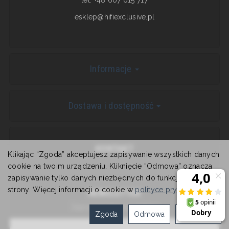
esklep@hifiexclusive.pl
Informacje
Dostawa i dostępność
KONTAKT
Klikając “Zgoda” akceptujesz zapisywanie wszystkich danych
cookie na twoim urządzeniu. Kliknięcie “Odmowa” oznacza
zapisywanie tylko danych niezbędnych do funkcjonowania
strony. Więcej informacji o cookie w
polityce prywatności
.
NEWSLETTER
Zapisz się do newslettera
Zgoda
Odmowa
Ustawienia