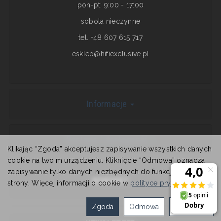
pon-pt: 9:00 - 17:00
sobota nieczynne
tel. +48 607 615 717
esklep@hifiexclusive.pl
Informacje
Dostawa i dostępność
Klikając “Zgoda” akceptujesz zapisywanie wszystkich danych
cookie na twoim urządzeniu. Kliknięcie “Odmowa” oznacza
zapisywanie tylko danych niezbędnych do funkcjonowania
KONTAKT
strony. Więcej informacji o cookie w
polityce prywatności
.
Zgoda
Odmowa
Ustawienia