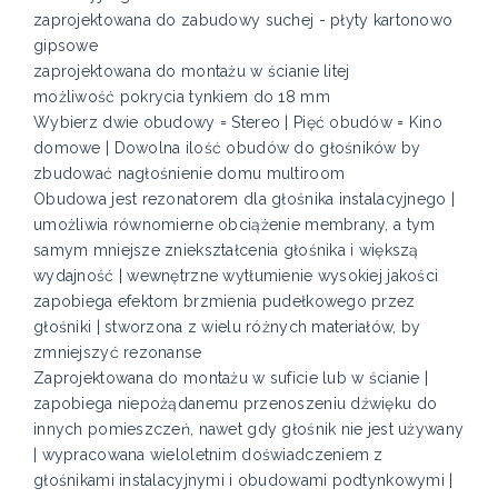
zaprojektowana do zabudowy suchej - płyty kartonowo
gipsowe
zaprojektowana do montażu w ścianie litej
możliwość pokrycia tynkiem do 18 mm
Wybierz dwie obudowy = Stereo | Pięć obudów = Kino
domowe | Dowolna ilość obudów do głośników by
zbudować nagłośnienie domu multiroom
Obudowa jest rezonatorem dla głośnika instalacyjnego |
umożliwia równomierne obciążenie membrany, a tym
samym mniejsze zniekształcenia głośnika i większą
wydajność | wewnętrzne wytłumienie wysokiej jakości
zapobiega efektom brzmienia pudełkowego przez
głośniki | stworzona z wielu różnych materiałów, by
zmniejszyć rezonanse
Zaprojektowana do montażu w suficie lub w ścianie |
zapobiega niepożądanemu przenoszeniu dźwięku do
innych pomieszczeń, nawet gdy głośnik nie jest używany
| wypracowana wieloletnim doświadczeniem z
głośnikami instalacyjnymi i obudowami podtynkowymi |