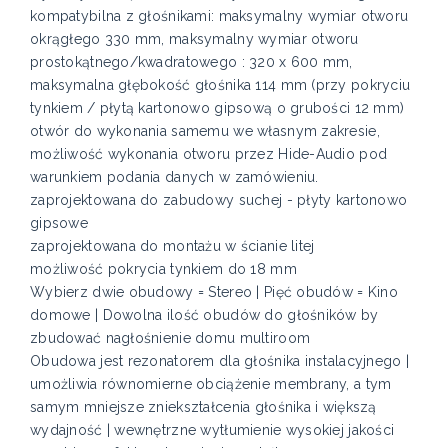
kompatybilna z głośnikami: maksymalny wymiar otworu
okrągłego 330 mm, maksymalny wymiar otworu
prostokątnego/kwadratowego : 320 x 600 mm,
maksymalna głębokość głośnika 114 mm (przy pokryciu
tynkiem / płytą kartonowo gipsową o grubości 12 mm)
otwór do wykonania samemu we własnym zakresie,
możliwość wykonania otworu przez Hide-Audio pod
warunkiem podania danych w zamówieniu.
zaprojektowana do zabudowy suchej - płyty kartonowo
gipsowe
zaprojektowana do montażu w ścianie litej
możliwość pokrycia tynkiem do 18 mm
Wybierz dwie obudowy = Stereo | Pięć obudów = Kino
domowe | Dowolna ilość obudów do głośników by
zbudować nagłośnienie domu multiroom
Obudowa jest rezonatorem dla głośnika instalacyjnego |
umożliwia równomierne obciążenie membrany, a tym
samym mniejsze zniekształcenia głośnika i większą
wydajność | wewnętrzne wytłumienie wysokiej jakości