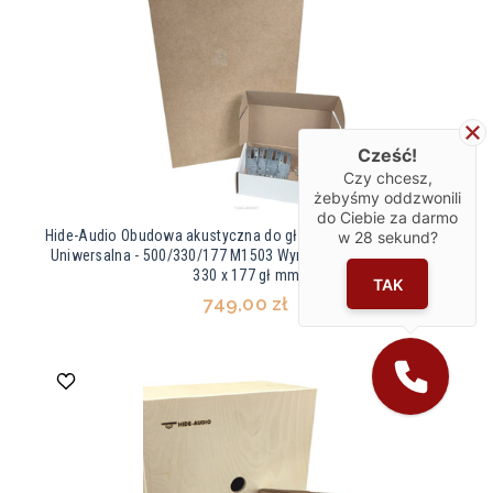
Cześć!
Czy chcesz,
żebyśmy oddzwonili
do Ciebie za darmo
Hide-Audio Obudowa akustyczna do głośnika instalacyjnego -
w
28
sekund?
Uniwersalna - 500/330/177 M1503 Wymiar zewnętrzny 500 x
330 x 177 gł mm
TAK
749,00 zł