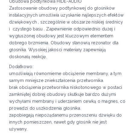
Obudowa podtynkowa HIDE-AUDIO
Zastosowanie obudowy podtynkowej do głośników
instalacyjnych umożliwia uzyskanie najlepszych efektów
dźwiękowych , szczególnie w obszarze niskiej średnicy
i czystego basu . Zapewnienie odpowiednio dużej i
wygłuszonej obudowy jest kluczowym elementem
dobrego brzmienia. Obudowy stanowią rezonator dla
głośnika. Wysokiej jakości materiały zapewniają
doskonałą reakcję.
Dodatkowo:
umożliwiają równomierne obciążenie membrany, a tym
samym mniejsze zniekształcenia przetwornika.
brak obciążenia przetwornika niskotonowego w postaci
zamkniętej dobrej obudowy skutkuje bardzo dużymi
wychyłami membrany i uderzaniem cewką o magnes, co
prowadzi do uszkodzenia głośnika.
zapobiegają niepożądanemu przenoszeniu dźwięku do
innych pomieszczeń, nawet gdy głośnik nie jest
używany.