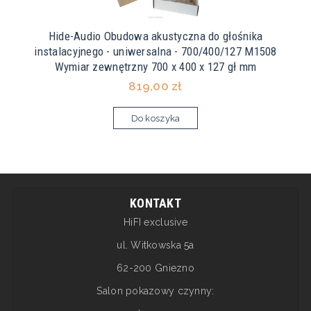
Hide-Audio Obudowa akustyczna do głośnika
instalacyjnego - uniwersalna - 700/400/127 M1508
Wymiar zewnętrzny 700 x 400 x 127 gł mm
819,00 zł
Do koszyka
KONTAKT
HiFI exclusive
ul. Witkowska 5a
62-200 Gniezno
Salon pokazowy czynny: