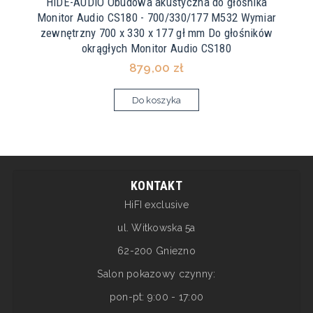
HIDE-AUDIO Obudowa akustyczna do głośnika
Monitor Audio CS180 - 700/330/177 M532 Wymiar
zewnętrzny 700 x 330 x 177 gł mm Do głośników
okrągłych Monitor Audio CS180
879,00 zł
Do koszyka
KONTAKT
HiFI exclusive
ul. Witkowska 5a
62-200 Gniezno
Salon pokazowy czynny:
pon-pt: 9:00 - 17:00