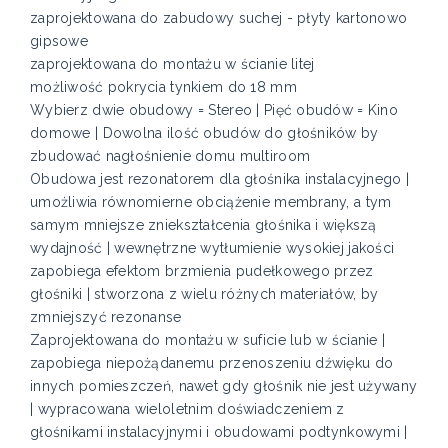
zaprojektowana do zabudowy suchej - płyty kartonowo
gipsowe
zaprojektowana do montażu w ścianie litej
możliwość pokrycia tynkiem do 18 mm
Wybierz dwie obudowy = Stereo | Pięć obudów = Kino
domowe | Dowolna ilość obudów do głośników by
zbudować nagłośnienie domu multiroom
Obudowa jest rezonatorem dla głośnika instalacyjnego |
umożliwia równomierne obciążenie membrany, a tym
samym mniejsze zniekształcenia głośnika i większą
wydajność | wewnętrzne wytłumienie wysokiej jakości
zapobiega efektom brzmienia pudełkowego przez
głośniki | stworzona z wielu różnych materiałów, by
zmniejszyć rezonanse
Zaprojektowana do montażu w suficie lub w ścianie |
zapobiega niepożądanemu przenoszeniu dźwięku do
innych pomieszczeń, nawet gdy głośnik nie jest używany
| wypracowana wieloletnim doświadczeniem z
głośnikami instalacyjnymi i obudowami podtynkowymi |