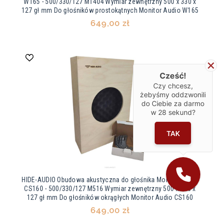
W165 - 500/330/127 M1404 Wymiar zewnętrzny 500 x 330 x
127 gł mm Do głośników prostokątnych Monitor Audio W165
649,00 zł
Cześć!
Czy chcesz,
żebyśmy oddzwonili
do Ciebie za darmo
w
28
sekund?
TAK
HIDE-AUDIO Obudowa akustyczna do głośnika Monitor Audio
CS160 - 500/330/127 M516 Wymiar zewnętrzny 500 x 330 x
127 gł mm Do głośników okrągłych Monitor Audio CS160
649,00 zł