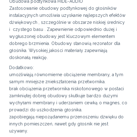
Obudowa podtynkowa HIDE-AUDIO
Zastosowanie obudowy podtynkowej do głośników
instalacyjnych umożliwia uzyskanie najlepszych efektów
dźwiękowych , szczególnie w obszarze niskiej średnicy
i czystego basu . Zapewnienie odpowiednio dużej i
wygłuszonej obudowy jest kluczowym elementem
dobrego brzmienia. Obudowy stanowią rezonator dla
głośnika. Wysokiej jakości materiały zapewniają
doskonałą reakcję.
Dodatkowo:
umożliwiają równomierne obciążenie membrany, a tym
samym mniejsze zniekształcenia przetwornika.
brak obciążenia przetwornika niskotonowego w postaci
zamkniętej dobrej obudowy skutkuje bardzo dużymi
wychyłami membrany i uderzaniem cewką o magnes, co
prowadzi do uszkodzenia głośnika.
zapobiegają niepożądanemu przenoszeniu dźwięku do
innych pomieszczeń, nawet gdy głośnik nie jest
używany.