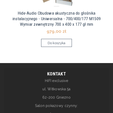
Hide-Audio Obudowa akustyczna do głośnika
instalacyjnego - Uniwersalna - 700/400/177 M1509
Wymiar zewnętrzny 700 x 400 x 177 gł mm
979,00 zł
Do koszyka
KONTAKT
HiFI exclusive
ul. Witkowska 5a
62-200 Gniezno
Salon pokazowy czynny: