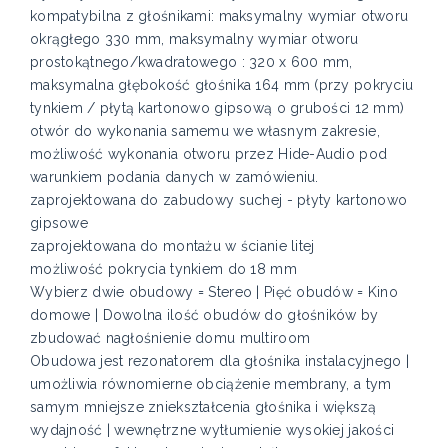
kompatybilna z głośnikami: maksymalny wymiar otworu
okrągłego 330 mm, maksymalny wymiar otworu
prostokątnego/kwadratowego : 320 x 600 mm,
maksymalna głębokość głośnika 164 mm (przy pokryciu
tynkiem / płytą kartonowo gipsową o grubości 12 mm)
otwór do wykonania samemu we własnym zakresie,
możliwość wykonania otworu przez Hide-Audio pod
warunkiem podania danych w zamówieniu.
zaprojektowana do zabudowy suchej - płyty kartonowo
gipsowe
zaprojektowana do montażu w ścianie litej
możliwość pokrycia tynkiem do 18 mm
Wybierz dwie obudowy = Stereo | Pięć obudów = Kino
domowe | Dowolna ilość obudów do głośników by
zbudować nagłośnienie domu multiroom
Obudowa jest rezonatorem dla głośnika instalacyjnego |
umożliwia równomierne obciążenie membrany, a tym
samym mniejsze zniekształcenia głośnika i większą
wydajność | wewnętrzne wytłumienie wysokiej jakości