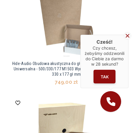
Cześć!
Czy chcesz,
żebyśmy oddzwonili
do Ciebie za darmo
Hide-Audio Obudowa akustyczna do głośnika instalacyjnego -
w
28
sekund?
Uniwersalna - 500/330/177 M1503 Wymiar zewnętrzny 500 x
330 x 177 gł mm
TAK
749,00 zł