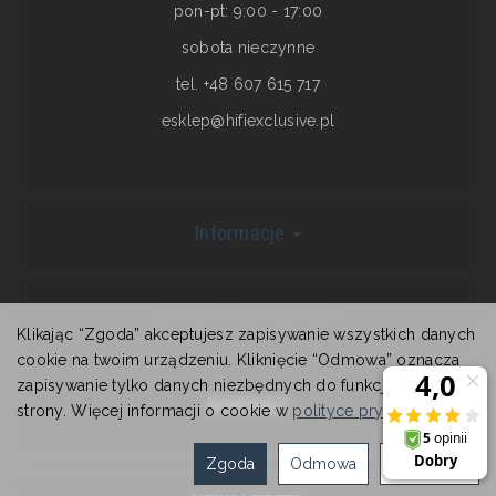
pon-pt: 9:00 - 17:00
sobota nieczynne
tel. +48 607 615 717
esklep@hifiexclusive.pl
Informacje
Dostawa i dostępność
Klikając “Zgoda” akceptujesz zapisywanie wszystkich danych
cookie na twoim urządzeniu. Kliknięcie “Odmowa” oznacza
zapisywanie tylko danych niezbędnych do funkcjonowania
KONTAKT
strony. Więcej informacji o cookie w
polityce prywatności
.
Zgoda
Odmowa
Ustawienia