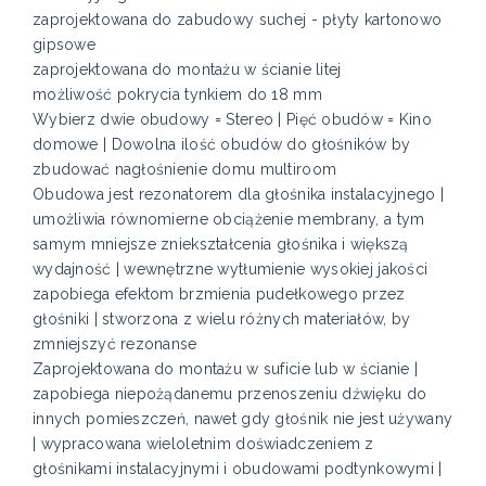
zaprojektowana do zabudowy suchej - płyty kartonowo
gipsowe
zaprojektowana do montażu w ścianie litej
możliwość pokrycia tynkiem do 18 mm
Wybierz dwie obudowy = Stereo | Pięć obudów = Kino
domowe | Dowolna ilość obudów do głośników by
zbudować nagłośnienie domu multiroom
Obudowa jest rezonatorem dla głośnika instalacyjnego |
umożliwia równomierne obciążenie membrany, a tym
samym mniejsze zniekształcenia głośnika i większą
wydajność | wewnętrzne wytłumienie wysokiej jakości
zapobiega efektom brzmienia pudełkowego przez
głośniki | stworzona z wielu różnych materiałów, by
zmniejszyć rezonanse
Zaprojektowana do montażu w suficie lub w ścianie |
zapobiega niepożądanemu przenoszeniu dźwięku do
innych pomieszczeń, nawet gdy głośnik nie jest używany
| wypracowana wieloletnim doświadczeniem z
głośnikami instalacyjnymi i obudowami podtynkowymi |