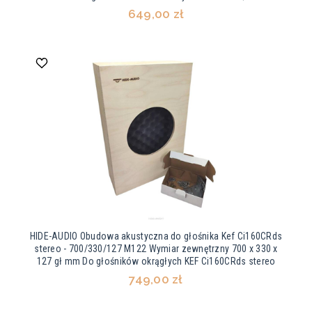
649,00 zł
HIDE-AUDIO Obudowa akustyczna do głośnika Kef Ci160CRds
stereo - 700/330/127 M122 Wymiar zewnętrzny 700 x 330 x
127 gł mm Do głośników okrągłych KEF Ci160CRds stereo
749,00 zł