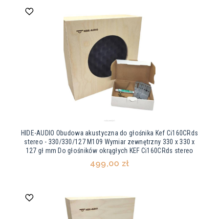
HIDE-AUDIO Obudowa akustyczna do głośnika Kef Ci160CRds
stereo - 330/330/127 M109 Wymiar zewnętrzny 330 x 330 x
127 gł mm Do głośników okrągłych KEF Ci160CRds stereo
499,00 zł