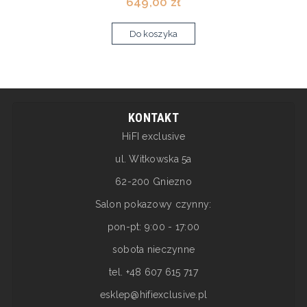
649,00 zł
Do koszyka
KONTAKT
HiFI exclusive
ul. Witkowska 5a
62-200 Gniezno
Salon pokazowy czynny:
pon-pt: 9:00 - 17:00
sobota nieczynne
tel. +48 607 615 717
esklep@hifiexclusive.pl