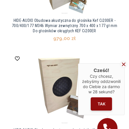
HIDE-AUDIO Obudowa akustyczna do głośnika Kef Ci200ER -
700/400/177 M346 Wymiar zewnętrzny 700 x 400 x 177 gł mm
Do głośników okrągłych KEF Ci200ER
979,00 zł
Cześć!
Czy chcesz,
żebyśmy oddzwonili
do Ciebie za darmo
w
28
sekund?
TAK