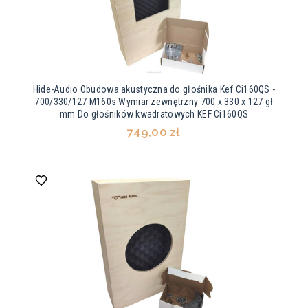
Hide-Audio Obudowa akustyczna do głośnika Kef Ci160QS -
700/330/127 M160s Wymiar zewnętrzny 700 x 330 x 127 gł
mm Do głośników kwadratowych KEF Ci160QS
749,00 zł