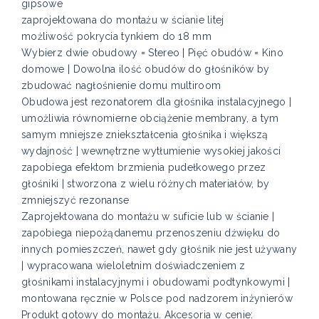
gipsowe
zaprojektowana do montażu w ścianie litej
możliwość pokrycia tynkiem do 18 mm
Wybierz dwie obudowy = Stereo | Pięć obudów = Kino
domowe | Dowolna ilość obudów do głośników by
zbudować nagłośnienie domu multiroom
Obudowa jest rezonatorem dla głośnika instalacyjnego |
umożliwia równomierne obciążenie membrany, a tym
samym mniejsze zniekształcenia głośnika i większą
wydajność | wewnętrzne wytłumienie wysokiej jakości
zapobiega efektom brzmienia pudełkowego przez
głośniki | stworzona z wielu różnych materiałów, by
zmniejszyć rezonanse
Zaprojektowana do montażu w suficie lub w ścianie |
zapobiega niepożądanemu przenoszeniu dźwięku do
innych pomieszczeń, nawet gdy głośnik nie jest używany
| wypracowana wieloletnim doświadczeniem z
głośnikami instalacyjnymi i obudowami podtynkowymi |
montowana ręcznie w Polsce pod nadzorem inżynierów
Produkt gotowy do montażu. Akcesoria w cenie: