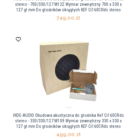
stereo - 700/330/127 M122 Wymiar zewnętrzny 700 x 330 x
127 gł mm Do głośników okrągłych KEF Ci160CRds stereo
749,00 zł
HIDE-AUDIO Obudowa akustyczna do głośnika Kef Ci160CRds
stereo - 330/330/127 M109 Wymiar zewnętrzny 330 x 330 x
127 gł mm Do głośników okrągłych KEF Ci160CRds stereo
499,00 zł