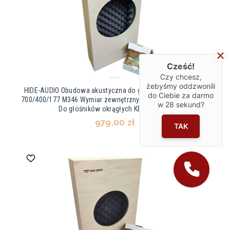
Cześć!
Czy chcesz,
żebyśmy oddzwonili
HIDE-AUDIO Obudowa akustyczna do głośnika Kef Ci200ER -
do Ciebie za darmo
700/400/177 M346 Wymiar zewnętrzny 700 x 400 x 177 gł mm
w
28
sekund?
Do głośników okrągłych KEF Ci200ER
979,00 zł
TAK