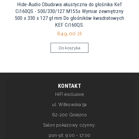
Hide-Audio Obudowa akustyczna do głośnika Kef
Ci160QS - 500/330/127 M155s Wymiar zewnętrzny
500 x 330 x 127 gł mm Do głośników kwadratowych
KEF Ci160QS.
649,00 zł
Do koszyka
KONTAKT
HiFI exclusive
ul. Witkowska 5a
62-200 Gniezno
Salon pokazowy czynny:
pon-pt: 9:00 - 17:00