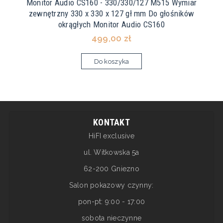
Monitor Audio CS160 - 330/330/127 M515 Wymiar
zewnętrzny 330 x 330 x 127 gł mm Do głośników
okrągłych Monitor Audio CS160
499,00 zł
Do koszyka
KONTAKT
HiFI exclusive
ul. Witkowska 5a
62-200 Gniezno
Salon pokazowy czynny:
pon-pt: 9:00 - 17:00
sobota nieczynne