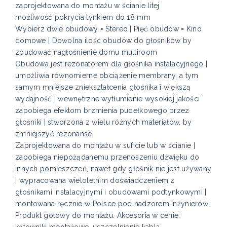
zaprojektowana do montażu w ścianie litej
możliwość pokrycia tynkiem do 18 mm
Wybierz dwie obudowy = Stereo | Pięć obudów = Kino
domowe | Dowolna ilość obudów do głośników by
zbudować nagłośnienie domu multiroom
Obudowa jest rezonatorem dla głośnika instalacyjnego |
umożliwia równomierne obciążenie membrany, a tym
samym mniejsze zniekształcenia głośnika i większą
wydajność | wewnętrzne wytłumienie wysokiej jakości
zapobiega efektom brzmienia pudełkowego przez
głośniki | stworzona z wielu różnych materiałów, by
zmniejszyć rezonanse
Zaprojektowana do montażu w suficie lub w ścianie |
zapobiega niepożądanemu przenoszeniu dźwięku do
innych pomieszczeń, nawet gdy głośnik nie jest używany
| wypracowana wieloletnim doświadczeniem z
głośnikami instalacyjnymi i obudowami podtynkowymi |
montowana ręcznie w Polsce pod nadzorem inżynierów
Produkt gotowy do montażu. Akcesoria w cenie:
kątowniki montażowe, uszczelnienie kabla