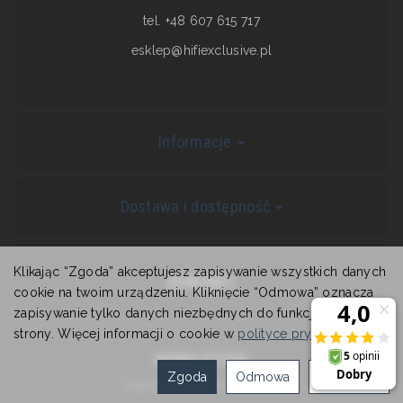
tel. +48 607 615 717
esklep@hifiexclusive.pl
Informacje
Dostawa i dostępność
Klikając “Zgoda” akceptujesz zapisywanie wszystkich danych
KONTAKT
cookie na twoim urządzeniu. Kliknięcie “Odmowa” oznacza
zapisywanie tylko danych niezbędnych do funkcjonowania
strony. Więcej informacji o cookie w
polityce prywatności
.
NEWSLETTER
Zgoda
Odmowa
Ustawienia
Zapisz się do newslettera