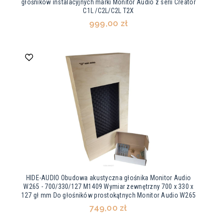
głośników instalacyjnych marki Monitor Audio z serii Creator
C1L /C2L/C2L T2X
999,00 zł
HIDE-AUDIO Obudowa akustyczna głośnika Monitor Audio
W265 - 700/330/127 M1409 Wymiar zewnętrzny 700 x 330 x
127 gł mm Do głośników prostokątnych Monitor Audio W265
749,00 zł