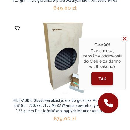
127 gł mm Do głośników prostokątnych Monitor Audio W165
649,00 zł
Cześć!
Czy chcesz,
żebyśmy oddzwonili
do Ciebie za darmo
w
28
sekund?
TAK
HIDE-AUDIO Obudowa akustyczna do głośnika Monitor Audio
CS180 - 700/330/177 M532 Wymiar zewnętrzny 700 x 330 x
177 gł mm Do głośników okrągłych Monitor Audio CS180
879,00 zł