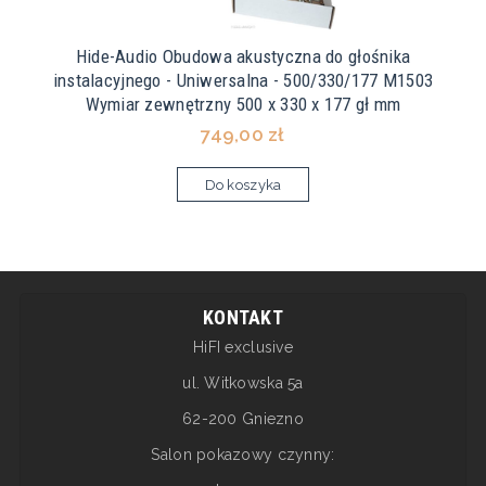
Hide-Audio Obudowa akustyczna do głośnika
instalacyjnego - Uniwersalna - 500/330/177 M1503
Wymiar zewnętrzny 500 x 330 x 177 gł mm
749,00 zł
Do koszyka
KONTAKT
HiFI exclusive
ul. Witkowska 5a
62-200 Gniezno
Salon pokazowy czynny: