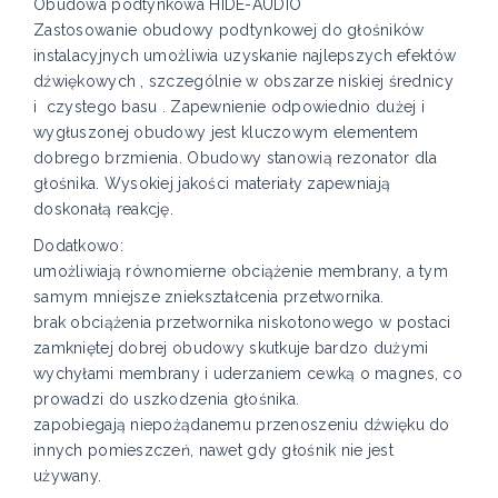
Obudowa podtynkowa HIDE-AUDIO
Zastosowanie obudowy podtynkowej do głośników
instalacyjnych umożliwia uzyskanie najlepszych efektów
dźwiękowych , szczególnie w obszarze niskiej średnicy
i czystego basu . Zapewnienie odpowiednio dużej i
wygłuszonej obudowy jest kluczowym elementem
dobrego brzmienia. Obudowy stanowią rezonator dla
głośnika. Wysokiej jakości materiały zapewniają
doskonałą reakcję.
Dodatkowo:
umożliwiają równomierne obciążenie membrany, a tym
samym mniejsze zniekształcenia przetwornika.
brak obciążenia przetwornika niskotonowego w postaci
zamkniętej dobrej obudowy skutkuje bardzo dużymi
wychyłami membrany i uderzaniem cewką o magnes, co
prowadzi do uszkodzenia głośnika.
zapobiegają niepożądanemu przenoszeniu dźwięku do
innych pomieszczeń, nawet gdy głośnik nie jest
używany.