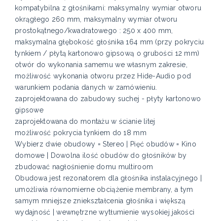
kompatybilna z głośnikami: maksymalny wymiar otworu
okrągłego 260 mm, maksymalny wymiar otworu
prostokątnego/kwadratowego : 250 x 400 mm,
maksymalna głębokość głośnika 164 mm (przy pokryciu
tynkiem / płytą kartonowo gipsową o grubości 12 mm)
otwór do wykonania samemu we własnym zakresie,
możliwość wykonania otworu przez Hide-Audio pod
warunkiem podania danych w zamówieniu.
zaprojektowana do zabudowy suchej - płyty kartonowo
gipsowe
zaprojektowana do montażu w ścianie litej
możliwość pokrycia tynkiem do 18 mm
Wybierz dwie obudowy = Stereo | Pięć obudów = Kino
domowe | Dowolna ilość obudów do głośników by
zbudować nagłośnienie domu multiroom
Obudowa jest rezonatorem dla głośnika instalacyjnego |
umożliwia równomierne obciążenie membrany, a tym
samym mniejsze zniekształcenia głośnika i większą
wydajność | wewnętrzne wytłumienie wysokiej jakości