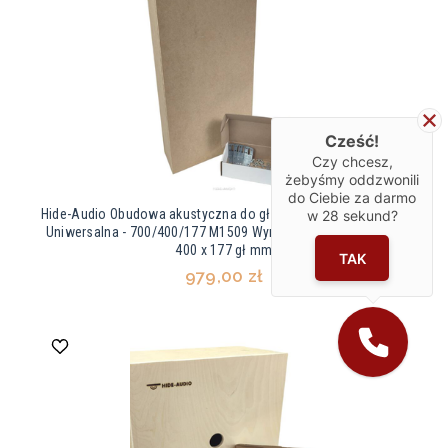
Cześć!
Czy chcesz,
żebyśmy oddzwonili
do Ciebie za darmo
Hide-Audio Obudowa akustyczna do głośnika instalacyjnego -
w
28
sekund?
Uniwersalna - 700/400/177 M1509 Wymiar zewnętrzny 700 x
400 x 177 gł mm
TAK
979,00 zł