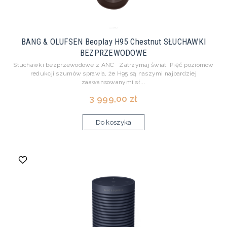
BANG & OLUFSEN Beoplay H95 Chestnut SŁUCHAWKI
BEZPRZEWODOWE
Słuchawki bezprzewodowe z ANC Zatrzymaj świat. Pięć poziomów
redukcji szumów sprawia, że ​​H95 są naszymi najbardziej
zaawansowanymi sł...
3 999,00 zł
Do koszyka