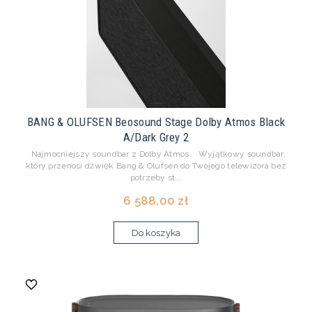
BANG & OLUFSEN Beosound Stage Dolby Atmos Black
A/Dark Grey 2
Najmocniejszy soundbar z Dolby Atmos. Wyjątkowy soundbar,
który przenosi dźwięk Bang & Olufsen do Twojego telewizora bez
potrzeby st...
6 588,00 zł
Do koszyka