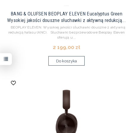
BANG & OLUFSEN BEOPLAY ELEVEN Eucalyptus Green
Wysokiej jakości douszne słuchawki z aktywną redukcją...
BEOPLAY ELEVEN. Wysokiej jakości słuchawki douszne z aktywną
redukcją hałasu (ANC). Słuchawki bezprzewodowe Beoplay Eleven
oferują u...
2 199,00 zł
Do koszyka