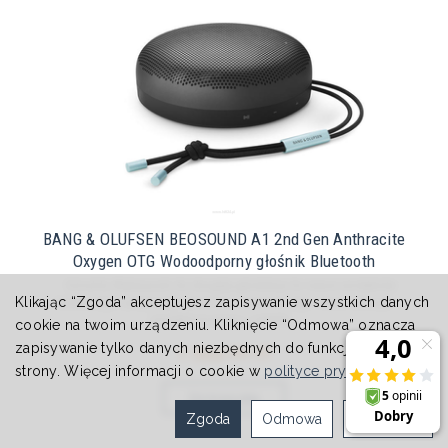
BANG & OLUFSEN BEOSOUND A1 2nd Gen Anthracite
Oxygen OTG Wodoodporny głośnik Bluetooth
Smukły Beosound A1 drugiej generacji to nowe wcielenie
Klikając “Zgoda” akceptujesz zapisywanie wszystkich danych
kultowego, potężnego głośnika przenośnego, który oferuje
zmodernizowany interfe...
cookie na twoim urządzeniu. Kliknięcie “Odmowa” oznacza
zapisywanie tylko danych niezbędnych do funkcjonowania
1 399,00 zł
strony. Więcej informacji o cookie w
polityce prywatności
.
Do koszyka
Zgoda
Odmowa
Ustawienia