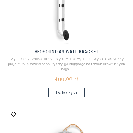
BEOSOUND A9 WALL BRACKET
A9 – elastyczność formy i stylu Model A9 to niezwykle elastyczny
projekt. Większość osób kojarzy go stojącego na trzech drewnianych
noga...
499,00 zł
Do koszyka