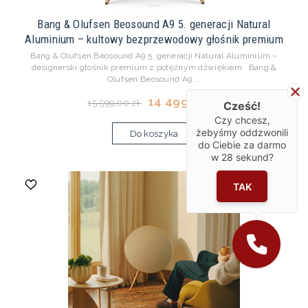
Bang & Olufsen Beosound A9 5. generacji Natural
Aluminium – kultowy bezprzewodowy głośnik premium
Bang & Olufsen Beosound A9 5. generacji Natural Aluminium –
designerski głośnik premium z potężnym dźwiękiem Bang &
Olufsen Beosound A9 ...
14 499,00 zł
15 599,00 zł
Cześć!
Czy chcesz,
żebyśmy oddzwonili
Do koszyka
do Ciebie za darmo
w
28
sekund?
TAK