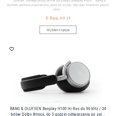
Dźwięk, którego jeszcze nie słyszałeś Beoplay H100 Bang &
Olufsen podnosi poprzeczkę jeszcze wyżej, oferując klientom jakość
dźwi...
6 899,00 zł
Wybierz opcje
BANG & OLUFSEN Beoplay H100 Hi-Res do 96 kHz / 24
bitów Dolby Atmos, do 5 godzin odtwarzania po zal...