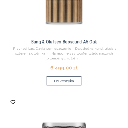
Bang & Olufsen Beosound A5 Oak
Przynosi bas. Czyta pomieszczenie. Dwudrożna konstrukcja z
czterema głośnikami. Najmocniejszy woofer wśród naszych
przenośnych głośni...
6 499,00 zł
Do koszyka