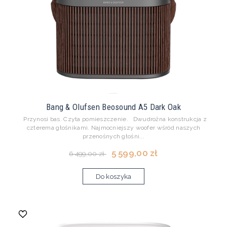
Bang & Olufsen Beosound A5 Dark Oak
Przynosi bas. Czyta pomieszczenie. Dwudrożna konstrukcja z
czterema głośnikami. Najmocniejszy woofer wśród naszych
przenośnych głośni...
5 599,00 zł
6 499,00 zł
Do koszyka