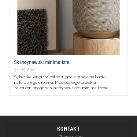
Skandynawski minimalizm
31-05-2022
Sylwetka wnętrza balansująca z gracją na bazie
naturalnego drewna. Prostota tego projektu,
zakorzenionego w skandynawskim minimalizmie,
mocno kontrastuje z jego surowym, wysokowydajnym
brzmieniem. A dzięki kształtowi wyraźnie podzielonemu
na dwa elementy, Beosound Balance to luksusowy
design do wnętrz. Przy projektowaniu
współpracowaliśmy z Benjaminem Hubertem z Layer
Design,...
KONTAKT