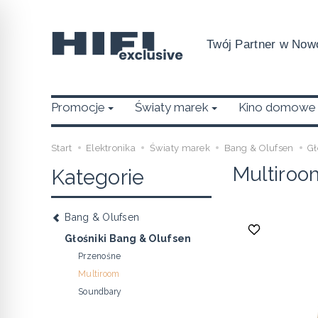
Twój Partner w Nowo
Promocje
Światy marek
Kino domowe
Start
Elektronika
Światy marek
Bang & Olufsen
Gł
Multiroo
Kategorie
Bang & Olufsen
Głośniki Bang & Olufsen
Przenośne
Multiroom
Soundbary