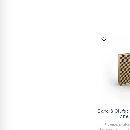
Bang & Olufse
Tone 
Przenośny głoś
stworzony do ruch