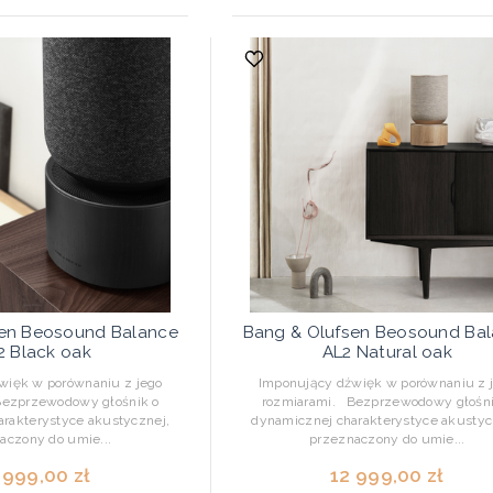
sen Beosound Balance
Bang & Olufsen Beosound Ba
2 Black oak
AL2 Natural oak
więk w porównaniu z jego
Imponujący dźwięk w porównaniu z 
Bezprzewodowy głośnik o
rozmiarami. Bezprzewodowy głośni
rakterystyce akustycznej,
dynamicznej charakterystyce akustyc
aczony do umie...
przeznaczony do umie...
 999,00 zł
12 999,00 zł