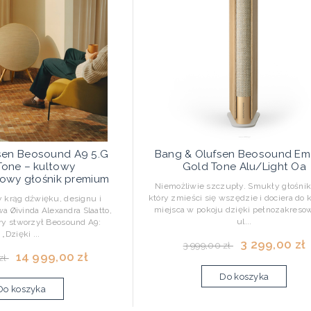
sen Beosound A9 5.G
Bang & Olufsen Beosound Em
Tone – kultowy
Gold Tone Alu/Light Oa
wy głośnik premium
Niemożliwie szczupły. Smukły głośnik
który zmieści się wszędzie i dociera do
krąg dźwięku, designu i
miejsca w pokoju dzięki pełnozakres
a Øivinda Alexandra Slaatto,
ul...
tóry stworzył Beosound A9:
„Dzięki ...
3 299,00 zł
3 999,00 zł
14 999,00 zł
zł
Do koszyka
Do koszyka