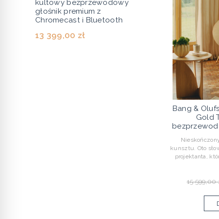
kultowy bezprzewodowy
głośnik premium z
Chromecast i Bluetooth
13 399,00 zł
Bang & Oluf
Gold 
bezprzewodo
Nieskończony 
kunsztu. Oto słow
projektanta, k
15 599,00 