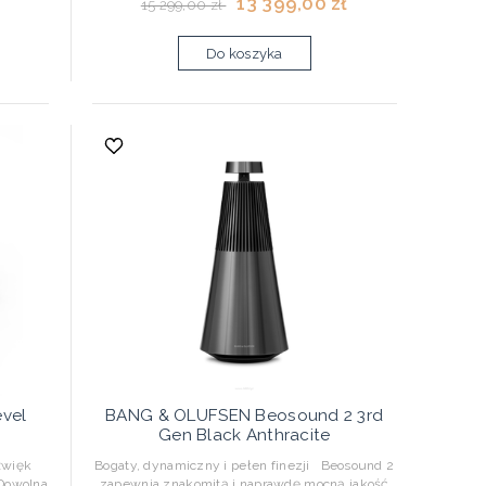
13 399,00 zł
15 299,00 zł
Do koszyka
vel
BANG & OLUFSEN Beosound 2 3rd
Gen Black Anthracite
źwięk
Bogaty, dynamiczny i pełen finezji Beosound 2
 Dowolna
zapewnia znakomitą i naprawdę mocną jakość