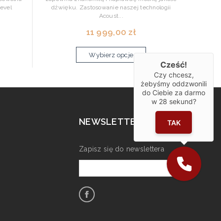
evel
dźwięku. Zastosowanie naszej technologii
Acoust...
11 999,00 zł
Wybierz opcje
Cześć!
Czy chcesz,
żebyśmy oddzwonili
do Ciebie za darmo
w
28
sekund?
NEWSLETTER
TAK
Zapisz się do newslettera