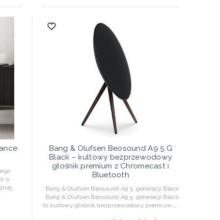
lance
Bang & Olufsen Beosound A9 5.G
Black – kultowy bezprzewodowy
głośnik premium z Chromecast i
jego
Bluetooth
k o
znej,
Bang & Olufsen Beosound A9 5. generacji Black
Bang & Olufsen Beosound A9 5. generacji Black
to kultowy głośnik bezprzewodowy premium,...