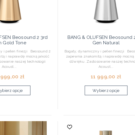
SEN Beosound 2 3rd
BANG & OLUFSEN Beosound 2
n Gold Tone
Gen Natural
y i pełen finezji Beosound 2
Bogaty, dynamiczny i pełen finezji Beo
tą i naprawdę mocną jakość
zapewnia znakomitą i naprawdę mocną 
sowanie naszej technologii
dźwięku. Zastosowanie naszej techno
Acoust...
Acoust...
 999,00 zł
11 999,00 zł
bierz opcje
Wybierz opcje