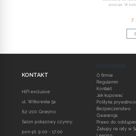
pozycja. W każ
7
Informacje
KONTAKT
O firmie
Regulamin
Kontakt
HiFI exclusive
Jak kupować
ul. Witkowska 5a
Polityka prywatnoś
Bezpieczeństwo
62-200 Gniezno
Gwarancja
Salon pokazowy czynny:
Prawo do odstąpie
Zakupy na raty w S
pon-pt: 9:00 - 17:00
Leasing