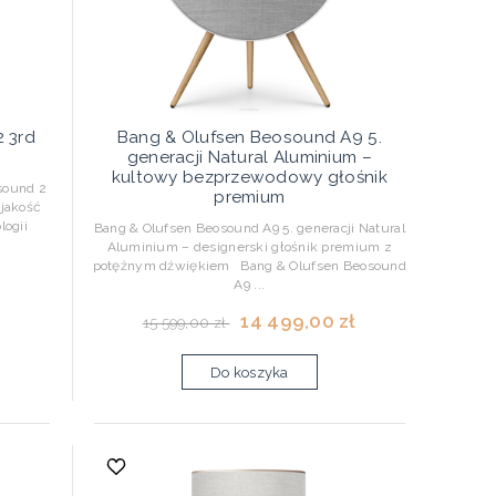
 3rd
Bang & Olufsen Beosound A9 5.
generacji Natural Aluminium –
kultowy bezprzewodowy głośnik
sound 2
premium
jakość
logii
Bang & Olufsen Beosound A9 5. generacji Natural
Aluminium – designerski głośnik premium z
potężnym dźwiękiem Bang & Olufsen Beosound
A9 ...
14 499,00 zł
15 599,00 zł
Do koszyka