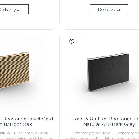
Do koszyka
Do koszyka
n Beosound Level Gold
Bang & Olufsen Beosound Le
Alu/Light Oak
Natural Alu/Dark Grey
nik WiFi Doskonały dźwięk
Przenośny głośnik WiFi Doskonały d
u Jakikolwiek pokój. Dowolna
stworzony do ruchu Jakikolwiek pokój.