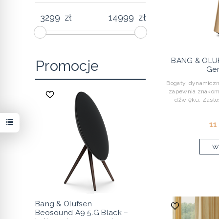
zł
zł
BANG & OLUF
Promocje
Ge
Bogaty, dynamiczn
zapewnia znakomi
dźwięku. Zasto
11
Wy
Bang & Olufsen
Beosound A9 5.G Black –