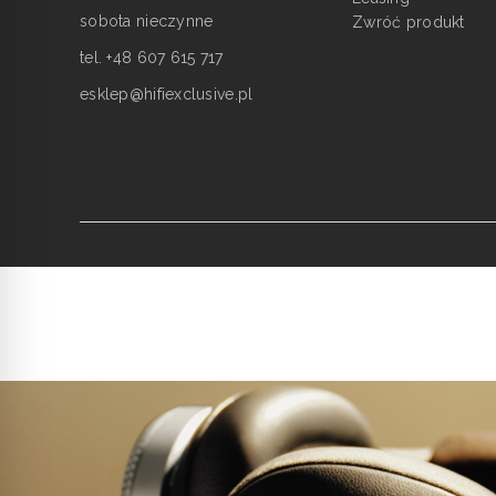
sobota nieczynne
Zwróć produkt
tel. +48 607 615 717
esklep@hifiexclusive.pl