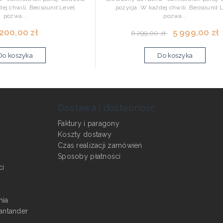
dej chwili. Beosound Level
pozycja. W każdej chwili. Beosound L
pozwa...
pozwa...
 200,00 zł
5 999,00 zł
6 299,00 zł
Do koszyka
Do koszyka
Dostawa i dostępność
Faktury i paragony
Koszty dostawy
Czas realizacji zamówień
Sposoby płatności
ci
nia
antander