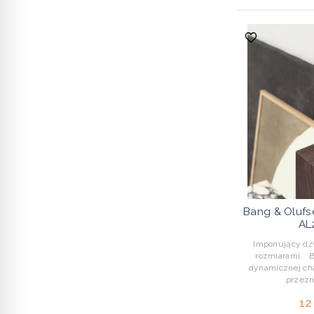
Bang & Oluf
AL
Imponujący dź
rozmiarami. 
dynamicznej cha
przezn
12