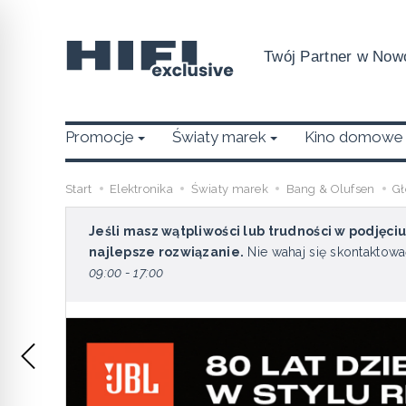
Twój Partner w Nowo
Promocje
Światy marek
Kino domowe
Start
Elektronika
Światy marek
Bang & Olufsen
Gł
Jeśli masz wątpliwości lub trudności w podjęci
najlepsze rozwiązanie.
Nie wahaj się skontaktowa
09:00 - 17:00