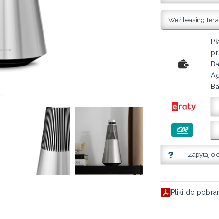
Weź leasing tera
Pł
pr
Ba
Ag
Ba
Zapytaj o 
Pliki do pobra