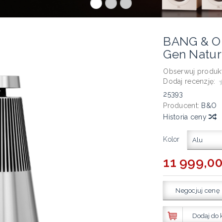
BANG & O
Gen Natur
Obserwuj produkt
Dodaj recenzję:
25393
Producent:
B&O
Historia ceny
Kolor
Alu
11 999,00
Negocjuj cenę
Dodaj do 