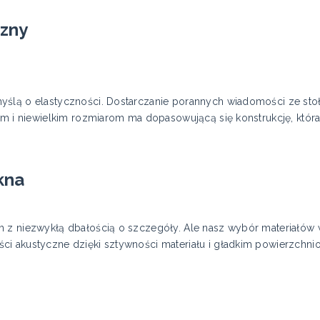
czny
yślą o elastyczności. Dostarczanie porannych wiadomości ze sto
iom i niewielkim rozmiarom ma dopasowującą się konstrukcję, któ
kna
m z niezwykłą dbałością o szczegóły. Ale nasz wybór materiałów 
i akustyczne dzięki sztywności materiału i gładkim powierzchnio