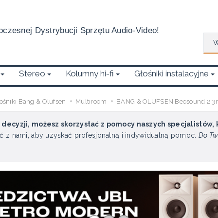
czesnej Dystrybucji Sprzętu Audio-Video!
Wys
Stereo
Kolumny hi-fi
Głośniki instalacyjne
ośniki Bang & Olufsen
Multiroom
BANG & OLUFSEN Beosound 2 3r
u decyzji, możesz skorzystać z pomocy naszych specjalistów,
ć z nami, aby uzyskać profesjonalną i indywidualną pomoc.
Do Tw