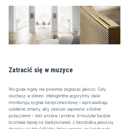
Zatracić się w muzyce
Wygoda nigdy nie powinna zagrażać jakości. Gdy
słuchasz w stereo, inteligentne algorytmy stale
monitorują sygnał bezprzewodowy i wprowadzają
subtelne zmiany, aby zawsze zapewnić solidne
połączenie – bez przerw i przerw. A muzyka będzie
brzmiała lepiej niż kiedykolwiek, z bezstratną jakością
dźwięku 24 bity/48 kHz, która sprawia, że każda nuta