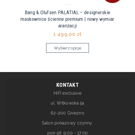
Bang & Olufsen PALATIAL – designerskie
maskownice ścienne premium | nowy wymiar
aranżacji
1 499,00 zł
Wybierz opcje
KONTAKT
HiFI exclusive
ul. Witkowska 5a
62-200 Gniezno
Salon pokazowy czynny:
pon-pt: 9:00 - 17:00