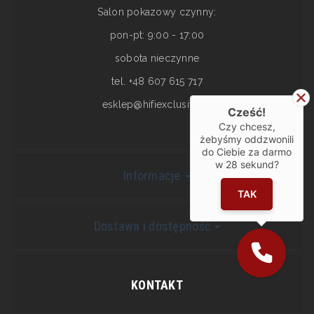
Salon pokazowy czynny:
pon-pt: 9:00 - 17:00
sobota nieczynne
tel. +48 607 615 717
esklep@hifiexclusive.pl
Cześć!
Czy chcesz,
żebyśmy oddzwonili
do Ciebie za darmo
w
28
sekund?
Informacje
TAK
Dostawa i dostępność
KONTAKT