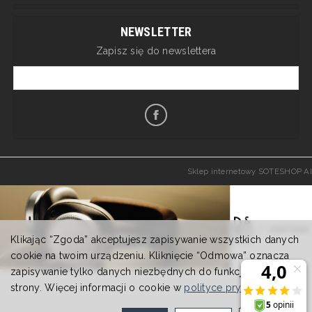
NEWSLETTER
Zapisz się do newslettera
Sklep internetowy SOTESHOP AI
Klikając “Zgoda” akceptujesz zapisywanie wszystkich danych
cookie na twoim urządzeniu. Kliknięcie “Odmowa” oznacza
zapisywanie tylko danych niezbędnych do funkcjonowania
strony. Więcej informacji o cookie w
polityce prywatności
.