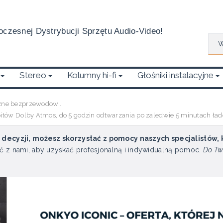
czesnej Dystrybucji Sprzętu Audio-Video!
Wys
Stereo
Kolumny hi-fi
Głośniki instalacyjne
zne bezprzewodow..
tów Dolby Atmos, do 5 godzin odtwarzania po zaledwie 5 minutach ła
u decyzji, możesz skorzystać z pomocy naszych specjalistów,
ć z nami, aby uzyskać profesjonalną i indywidualną pomoc.
Do Tw