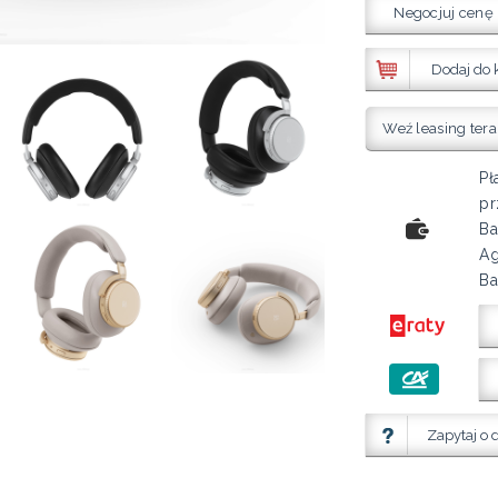
Negocjuj cenę
Dodaj do 
Weź leasing tera
Pł
pr
Ba
Ag
Ba
Zapytaj o 