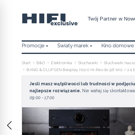
Twój Partner w Nowo
Promocje
Światy marek
Kino domowe
Start
B&O
Elektronika
Słuchawki
Słuchawki naus
BANG & OLUFSEN Beoplay H100 Hi-Res do 96 kHz / 24 bi
Jeśli masz wątpliwości lub trudności w podjęci
najlepsze rozwiązanie.
Nie wahaj się skontaktowa
09:00 - 17:00