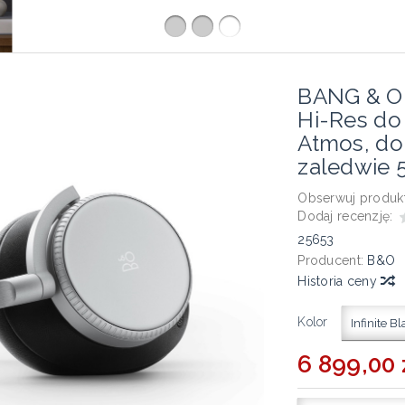
BANG & O
Hi-Res do
Atmos, do
zaledwie 
Obserwuj produkt
Dodaj recenzję:
25653
Producent:
B&O
Historia ceny
Kolor
Infinite Bl
6 899,00 