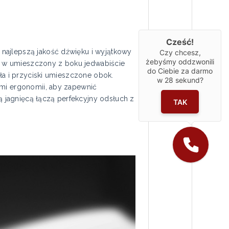
Cześć!
najlepszą jakość dźwięku i wyjątkowy
Czy chcesz,
żebyśmy oddzwonili
o w umieszczony z boku jedwabiście
do Ciebie za darmo
tła i przyciski umieszczone obok.
w
28
sekund?
ami ergonomii, aby zapewnić
 jagnięcą łączą perfekcyjny odsłuch z
TAK