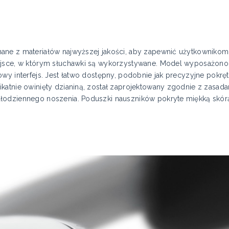
ane z materiałów najwyższej jakości, aby zapewnić użytkownikom 
ejsce, w którym słuchawki są wykorzystywane. Model wyposażon
wy interfejs. Jest łatwo dostępny, podobnie jak precyzyjne pokrę
katnie owinięty dzianiną, został zaprojektowany zgodnie z zasad
łodziennego noszenia. Poduszki nauszników pokryte miękką skórą