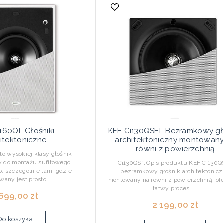
160QL Głośniki
KEF Ci130QSFL Bezramkowy gł
itektoniczne
architektoniczny montowany
równi z powierzchnią
o wysokiej klasy głośnik
 do montażu sufitowego i
Ci130QSfl Opis produktu KEF Ci130QS
 szczególnie tam, gdzie
bezramkowy głośnik architektonic
wany jest prosto...
montowany na równi z powierzchnią, of
łatwy proces i...
 699,00 zł
2 199,00 zł
Do koszyka