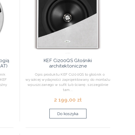
ogią
KEF Ci200QS Głośniki
MAT)
architektoniczne
nik
Opis produktu KEF Ci200QS to głośnik o
 KEF
wysokiej wydajności zaprojektowany do montażu
ożny
wpuszczanego w sufit lub ścianę, szczególnie
tam...
2 199,00 zł
Do koszyka