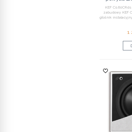
KEF Ci160CRds – 
zabudowy KEF Ci
głośnik instalacyj
1