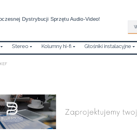
czesnej Dystrybucji Sprzętu Audio-Video!
Wys
Stereo
Kolumny hi-fi
Głośniki instalacyjne
KEF