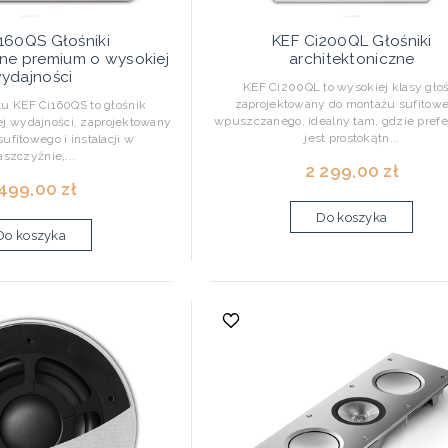
160QS Głośniki
KEF Ci200QL Głośniki
zne premium o wysokiej
architektoniczne
ydajności
KEF Ci200QL to wysokiej klasy gło
zaprojektowany do montażu sufitowe
 KEF Ci160QS to głośnik
wpuszczanego, idealny tam, gdzie pref
j wydajności, zaprojektowany
jest prostokątn...
ufitowego i instalacji w
aszczyźnie,...
2 299,00 zł
 499,00 zł
Do koszyka
Do koszyka