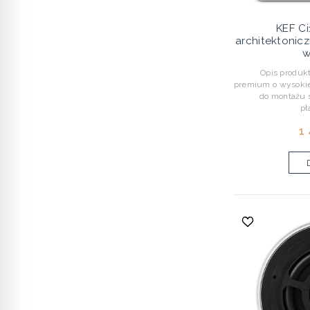
KEF Ci
architektonic
w
Opis produktu
premium o wysokie
do montażu s
pł
1