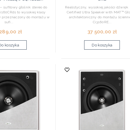
sufitowy głośnik stereo do
Realistyczny, wysokiej jakości dźwię
160CRds to wysokiej klasy
Certified Ultra Speaker with MAT™ Gł
ny przeznaczony do montażu w
architektoniczny do montażu ścienn
sufi...
Ci3160RE...
 289,00 zł
37 500,00 zł
Do koszyka
Do koszyka