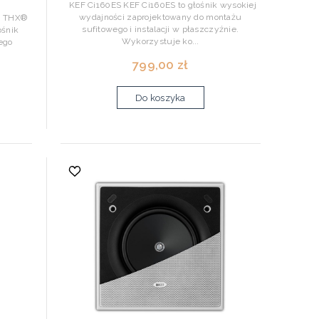
KEF Ci160ES KEF Ci160ES to głośnik wysokiej
wydajności zaprojektowany do montażu
k THX®
sufitowego i instalacji w płaszczyźnie.
ośnik
Wykorzystuje ko...
ego
799,00 zł
Do koszyka