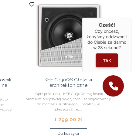
Cześć!
Czy chcesz,
żebyśmy oddzwonili
do Ciebie za darmo
w
28
sekund?
TAK
ośnik
KEF Ci130QS Głośniki
 na
architektoniczne
Opis produktu KEF Ci130QS to głośnik
premium o wysokiej wydajności, zaprojektowany
fl to
do montażu sufitowego i instalacji w
zny
płaszczyźnie,...
erujący
1 299,00 zł
Do koszyka