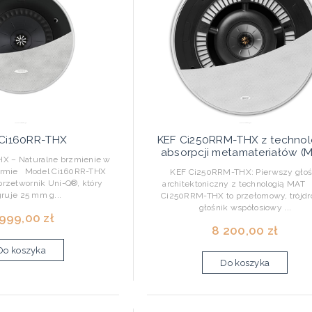
Ci160RR-THX
KEF Ci250RRM-THX z technol
absorpcji metamateriałów (
X – Naturalne brzmienie w
ormie Model Ci160RR-THX
KEF Ci250RRM-THX: Pierwszy głoś
rzetwornik Uni-Q®, który
architektoniczny z technologią MAT
gruje 25 mm g...
Ci250RRM-THX to przełomowy, trójdr
głośnik współosiowy ...
 999,00 zł
8 200,00 zł
Do koszyka
Do koszyka