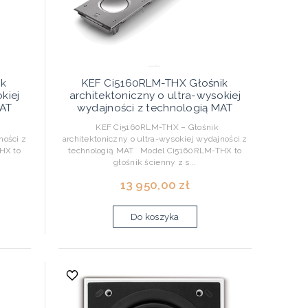
ik
KEF Ci5160RLM-THX Głośnik
kiej
architektoniczny o ultra-wysokiej
MAT
wydajności z technologią MAT
KEF Ci5160RLM-THX – Głośnik
ności z
architektoniczny o ultra-wysokiej wydajności z
HX to
technologią MAT Model Ci5160RLM-THX to
głośnik ścienny z s...
13 950,00 zł
Do koszyka