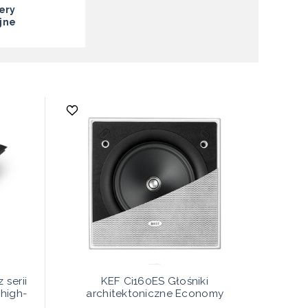
ery
yjne
 serii
KEF Ci160ES Głośniki
 high-
architektoniczne Economy