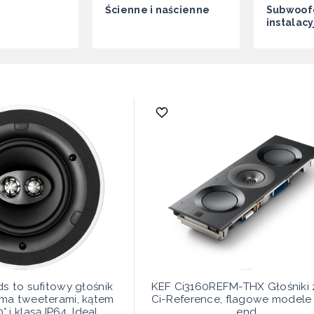
Ścienne i naścienne
Subwoof
instalac
s to sufitowy głośnik
KEF Ci3160REFM-THX Głośniki z
ma tweeterami, kątem
Ci-Reference, flagowe modele
 i klasą IP64. Ideal...
end