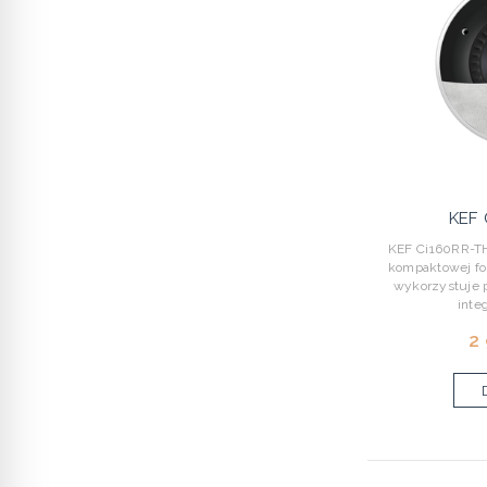
KEF 
KEF Ci160RR-TH
kompaktowej f
wykorzystuje p
inte
2