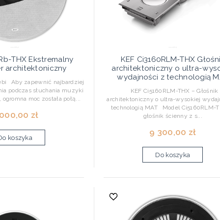
Rb-THX Ekstremalny
KEF Ci3160RLM-THX Głośn
 architektoniczny
architektoniczny o ultra-wyso
wydajności z technologią 
ębi Aby zapewnić najbardziej
ia podczas słuchania muzyki
KEF Ci5160RLM-THX – Głośnik
, ogromna moc została połą...
architektoniczny o ultra-wysokiej wydaj
technologią MAT Model Ci5160RLM-T
000,00 zł
głośnik ścienny z s...
9 300,00 zł
Do koszyka
Do koszyka