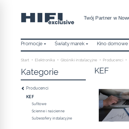
Twój Partner w Nowo
Promocje
Światy marek
Kino domowe
Start
Elektronika
Głośniki instalacyjne
Producenci
KEF
Kategorie
Producenci
KEF
Sufitowe
Ścienne i naścienne
Subwoofery instalacyjne