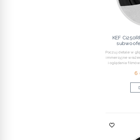
KEF Ci250R
subwoofer
Poczuj detale w gł
immersyjne wrażen
i oglądania filmów
6 