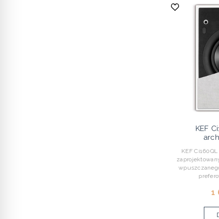
KEF Ci
arch
KEF Ci160QL t
zaprojektowany
wpuszczanego,
prefero
1