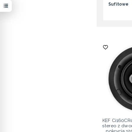
Sufitowe
KEF Ci160CRd
stereo z dwo
pokrycia 120°