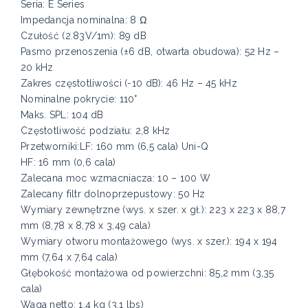
Seria: E Series
Impedancja nominalna: 8 Ω
Czułość (2.83V/1m): 89 dB
Pasmo przenoszenia (±6 dB, otwarta obudowa): 52 Hz –
20 kHz
Zakres częstotliwości (-10 dB): 46 Hz – 45 kHz
Nominalne pokrycie: 110°
Maks. SPL: 104 dB
Częstotliwość podziału: 2,8 kHz
Przetworniki:LF: 160 mm (6,5 cala) Uni-Q
HF: 16 mm (0,6 cala)
Zalecana moc wzmacniacza: 10 – 100 W
Zalecany filtr dolnoprzepustowy: 50 Hz
Wymiary zewnętrzne (wys. x szer. x gł.): 223 x 223 x 88,7
mm (8,78 x 8,78 x 3,49 cala)
Wymiary otworu montażowego (wys. x szer.): 194 x 194
mm (7,64 x 7,64 cala)
Głębokość montażowa od powierzchni: 85,2 mm (3,35
cala)
Waga netto: 1,4 kg (3,1 lbs)