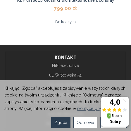
799,00 zł
Do koszyka
KONTAKT
HiFI exclusive
ul. Witkowska 5a
62-200 Gniezno
Klikając “Zgoda” akceptujesz zapisywanie wszystkich danych
Salon pokazowy czynny:
cookie na twoim urządzeniu. Kliknięcie “Odmowa” oznacza
zapisywanie tylko danych niezbędnych do funkcjonowania
pon-pt: 9:00 - 17:00
strony. Więcej informacji o cookie w
polityce prywatności
.
sobota nieczynne
Zgoda
Odmowa
Ustawienia
tel. +48 607 615 717