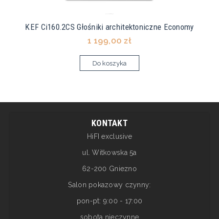
KEF Ci160.2CS Głośniki architektoniczne Economy
1 199,00 zł
Do koszyka
KONTAKT
HiFI exclusive
ul. Witkowska 5a
62-200 Gniezno
Salon pokazowy czynny:
pon-pt: 9:00 - 17:00
sobota nieczynne