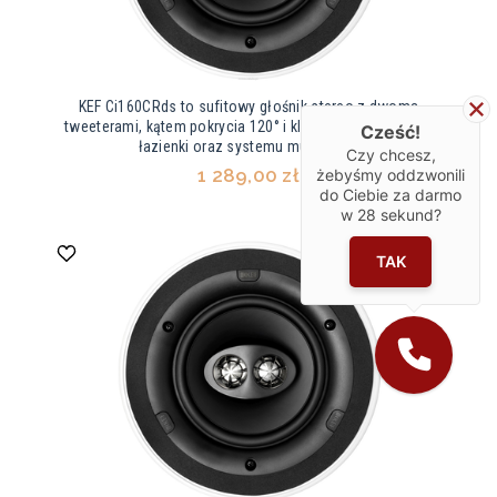
KEF Ci160CRds to sufitowy głośnik stereo z dwoma
tweeterami, kątem pokrycia 120° i klasą IP64. Idealny do
Cześć!
łazienki oraz systemu multiroom.
Czy chcesz,
1 289,00 zł
żebyśmy oddzwonili
do Ciebie za darmo
w
28
sekund?
TAK