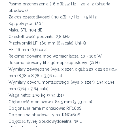
Pasmo przenoszenia (±6 dB): 52 Hz - 20 kHz (otwarta
obudowa)
Zakres częstotliwości (-10 dB): 47 Hz - 45 kHz
Kąt pokrycia: 120°
Maks. SPL: 104 dB
Częstotliwość podziału: 2,8 kHz
Przetworniki:LF: 160 mm (6,5 cala) Uni-Q
HF: 16 mm (0,6 cala)
Rekomendowana moc wzmacniacza: 10 - 100 W
Rekomendowany filtr górnoprzepustowy: 50 Hz
Wymiary zewnętrzne (wys. x szer. x gł.): 223 x 223 x 90,5
mm (8,78 x 8,78 x 3,56 cala)
Wymiary otworu montażowego (wys. x szer.): 194 x 194
mm (7,64 x 7,64 cala)
Waga netto: 1,70 kg (3,74 lbs)
Głębokość montażowa: 84,5 mm (3,33 cala)
Opcjonalna rama montażowa: RIF160S
Opcjonalna obudowa tylna: RNC160S
Objętość tylnej obudowy:Idealna: 35 L