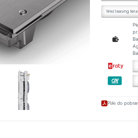
Weź leasing tera
Pł
pr
Ba
Ag
Ba
Pliki do pobra