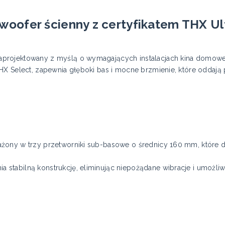
ofer ścienny z certyfikatem THX Ult
projektowany z myślą o wymagających instalacjach kina domowe
X Select, zapewnia głęboki bas i mocne brzmienie, które oddają p
żony w trzy przetworniki sub-basowe o średnicy 160 mm, które do
stabilną konstrukcję, eliminując niepożądane wibracje i umożli