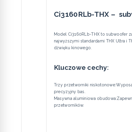
Ci3160RLb-THX – subwo
Model Ci3160RLb-THX to subwoofer za
najwyższymi standardami THX Ultra i TH
dźwięku kinowego.
Kluczowe cechy:
Trzy przetworniki niskotonowe:Wyposa
precyzyjny bas.
Masywna aluminiowa obudowa:Zapewnia 
przetworników.