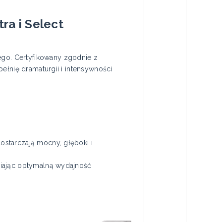
ra i Select
go. Certyfikowany zgodnie z
ełnię dramaturgii i intensywności
starczają mocny, głęboki i
wiając optymalną wydajność