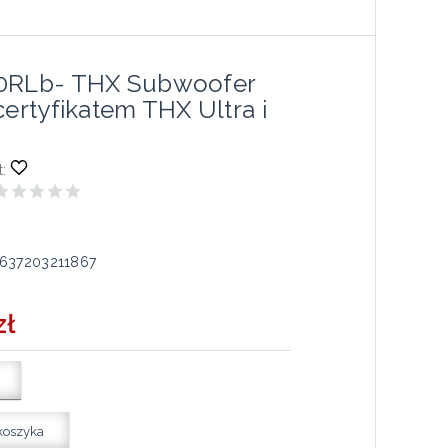
60RLb- THX Subwoofer
certyfikatem THX Ultra i
:
637203211867
zł
koszyka