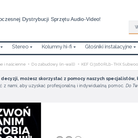
czesnej Dystrybucji Sprzętu Audio-Video!
Wys
Stereo
Kolumny hi-fi
Głośniki instalacyjne
ne i naścienne
Do zabudowy (in-wall)
KEF Ci3160RLb- THX Subwoofer
u decyzji, możesz skorzystać z pomocy naszych specjalistów,
ć z nami, aby uzyskać profesjonalną i indywidualną pomoc.
Do Tw