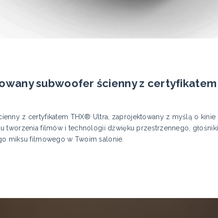
wany subwoofer ścienny z certyfikatem
ienny z certyfikatem THX® Ultra, zaprojektowany z myślą o kin
 tworzenia filmów i technologii dźwięku przestrzennego, głośnik
go miksu filmowego w Twoim salonie.