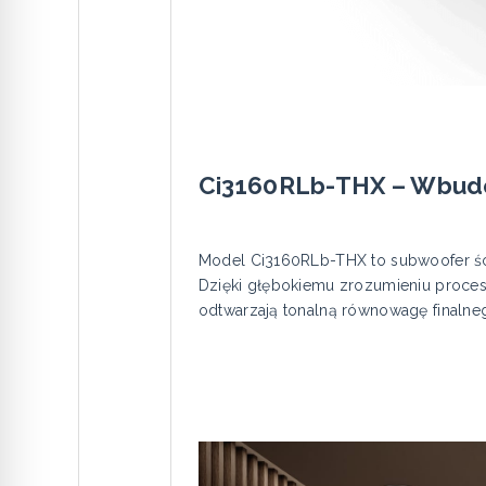
Ci3160RLb-THX – Wbudo
Model Ci3160RLb-THX to subwoofer śc
Dzięki głębokiemu zrozumieniu procesu
odtwarzają tonalną równowagę finalne