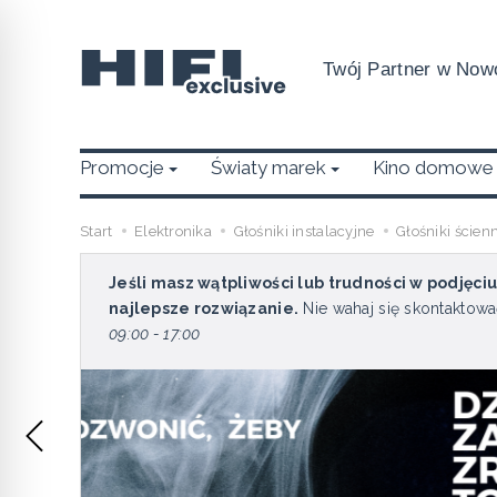
Twój Partner w Nowo
Promocje
Światy marek
Kino domowe
Start
Elektronika
Głośniki instalacyjne
Głośniki ścien
Jeśli masz wątpliwości lub trudności w podjęci
najlepsze rozwiązanie.
Nie wahaj się skontaktowa
09:00 - 17:00