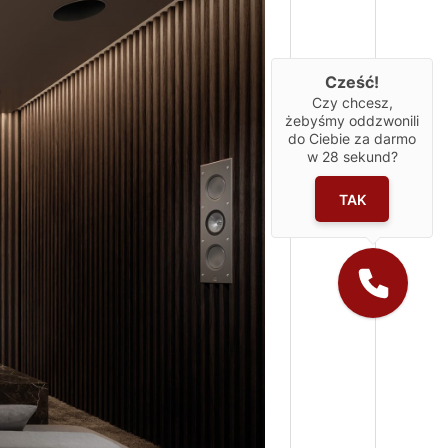
Cześć!
Czy chcesz,
żebyśmy oddzwonili
do Ciebie za darmo
w
28
sekund?
TAK