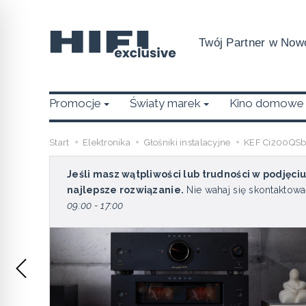
Twój Partner w Nowo
Promocje
Światy marek
Kino domowe
Start
Elektronika
Głośniki instalacyjne
KEF Ci200QSb-
Jeśli masz wątpliwości lub trudności w podjęci
najlepsze rozwiązanie.
Nie wahaj się skontaktowa
09:00 - 17:00