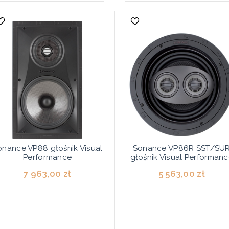
onance VP88 głośnik Visual
Sonance VP86R SST/SU
Performance
głośnik Visual Performan
7 963,00 zł
5 563,00 zł