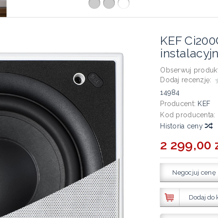
KEF Ci200
instalacy
Obserwuj produkt
Dodaj recenzję:
14984
Producent:
KEF
Kod producenta:
Historia ceny
2 299,00 
Negocjuj cenę
Dodaj do 