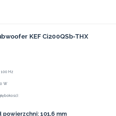
 Subwoofer KEF Ci200QSb-THX
 100 Hz
50 W
łębokość):
 powierzchni: 101,6 mm