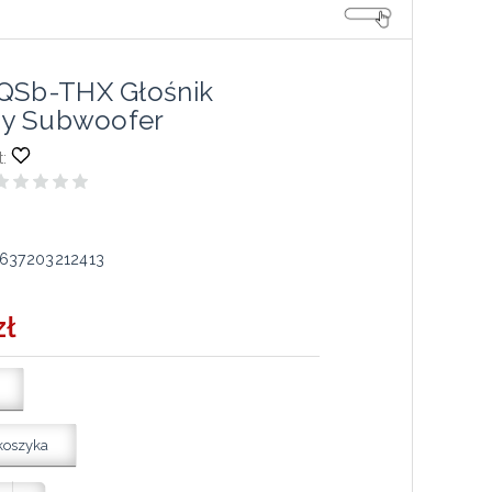
QSb-THX Głośnik
jny Subwoofer
:
637203212413
zł
koszyka