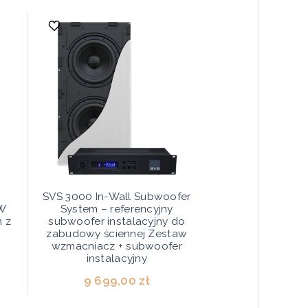
SVS 3000 In-Wall Subwoofer
0W
System – referencyjny
m z
subwoofer instalacyjny do
zabudowy ściennej Zestaw
wzmacniacz + subwoofer
instalacyjny
9 699,00 zł