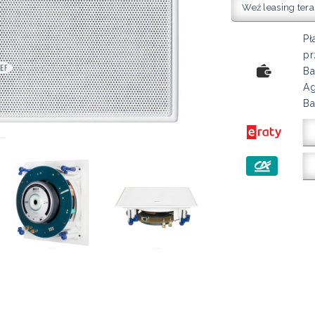
Weź leasing tera
Pł
pr
Ba
Ag
Ba