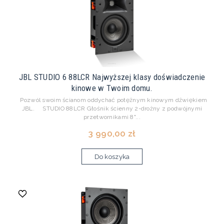
JBL STUDIO 6 88LCR Najwyższej klasy doświadczenie
kinowe w Twoim domu.
Pozwól swoim ścianom oddychać potężnym kinowym dźwiękiem
JBL. STUDIO 88LCR Głośnik ścienny 2-drożny z podwójnymi
przetwornikami 8"...
3 990,00 zł
Do koszyka