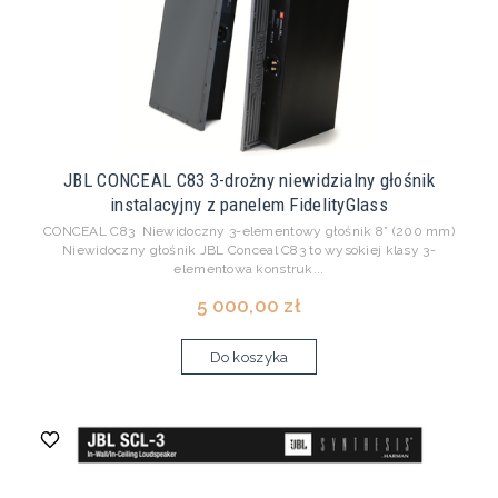
JBL CONCEAL C83 3-drożny niewidzialny głośnik
instalacyjny z panelem FidelityGlass
CONCEAL C83 Niewidoczny 3-elementowy głośnik 8” (200 mm)
Niewidoczny głośnik JBL Conceal C83 to wysokiej klasy 3-
elementowa konstruk...
5 000,00 zł
Do koszyka