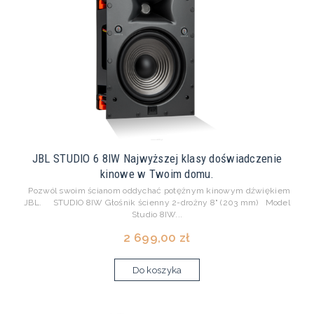
JBL STUDIO 6 8IW Najwyższej klasy doświadczenie
kinowe w Twoim domu.
Pozwól swoim ścianom oddychać potężnym kinowym dźwiękiem
JBL. STUDIO 8IW Głośnik ścienny 2-drożny 8" (203 mm) Model
Studio 8IW...
2 699,00 zł
Do koszyka