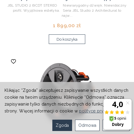
JBL STUDIO 2 6ICDT STEREO Niewiarygodny dźwięk. Niewidoczny
profil. Wyjątkowa estetyka. Seria JBL Studio 2 Architectural to
najw...
1 899,00 zł
Do koszyka
Klikając “Zgoda” akceptujesz zapisywanie wszystkich danych
cookie na twoim urządzeniu. Kliknięcie “Odmowa” oznacza
zapisywanie tylko danych niezbędnych do funkcjonowania
strony. Więcej informacji o cookie w
polityce prywatności
.
Zgoda
Odmowa
Ustawienia