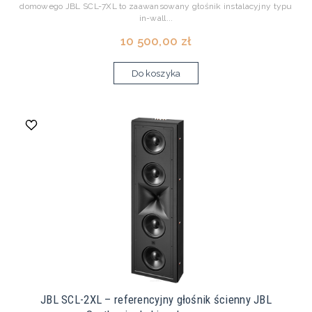
domowego JBL SCL-7XL to zaawansowany głośnik instalacyjny typu
in-wall...
10 500,00 zł
Do koszyka
JBL SCL-2XL – referencyjny głośnik ścienny JBL