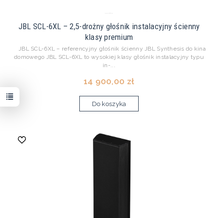
JBL SCL-6XL – 2,5-drożny głośnik instalacyjny ścienny
klasy premium
JBL SCL-6XL – referencyjny głośnik ścienny JBL Synthesis do kina
domowego JBL SCL-6XL to wysokiej klasy głośnik instalacyjny typu
in-...
14 900,00 zł
Do koszyka