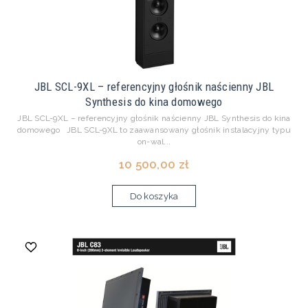
JBL SCL-9XL – referencyjny głośnik naścienny JBL
Synthesis do kina domowego
JBL SCL-9XL – referencyjny głośnik naścienny JBL Synthesis do kina
domowego JBL SCL-9XL to zaawansowany głośnik instalacyjny typu
on-wal...
10 500,00 zł
Do koszyka