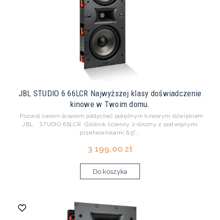
JBL STUDIO 6 66LCR Najwyższej klasy doświadczenie
kinowe w Twoim domu.
Pozwól swoim ścianom oddychać potężnym kinowym dźwiękiem
JBL. STUDIO 66LCR Głośnik ścienny 2-drożny z podwójnymi
przetwornikami 6,5"...
3 199,00 zł
Do koszyka