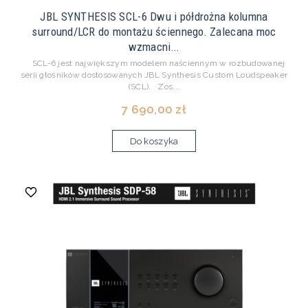
JBL SYNTHESIS SCL-6 Dwu i półdrożna kolumna
surround/LCR do montażu ściennego. Zalecana moc
wzmacni...
SCL-6 jest największym modelem naściennym w rozbudowanej
serii głośników dostosowanych JBL Synthesis Custom Loudspeaker
(SCL). Zos...
7 690,00 zł
Do koszyka