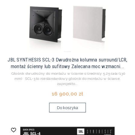
JBL SYNTHESIS SCL-3 Dwudrożna kolumna surround/LCR,
montaż ścienny lub sufitowy Zalecana moc wzmacni...
Głośnik dwudrożny do montażu w ścianie o średnicy 5,25 cala (130
mm) SCL-3 to niestandardowy głośnik do montażu w ścianie,
zaprojekto...
16 900,00 zł
Do koszyka