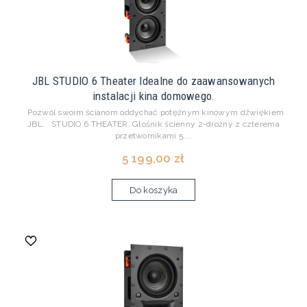
JBL STUDIO 6 Theater Idealne do zaawansowanych
instalacji kina domowego.
Pozwól swoim ścianom oddychać potężnym kinowym dźwiękiem
JBL. STUDIO 6 THEATER. Głośnik ścienny 2-drożny z czterema
przetwornikami 5,...
5 199,00 zł
Do koszyka