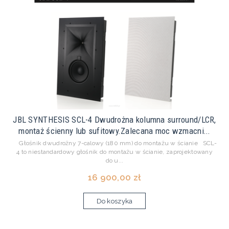
JBL SYNTHESIS SCL-4 Dwudrożna kolumna surround/LCR,
montaż ścienny lub sufitowy.Zalecana moc wzmacni...
Głośnik dwudrożny 7-calowy (180 mm) do montażu w ścianie SCL-
4 to niestandardowy głośnik do montażu w ścianie, zaprojektowany
do u...
16 900,00 zł
Do koszyka