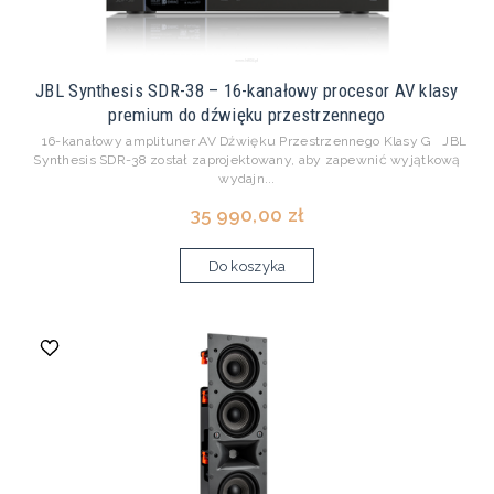
JBL Synthesis SDR-38 – 16-kanałowy procesor AV klasy
premium do dźwięku przestrzennego
16-kanałowy amplituner AV Dźwięku Przestrzennego Klasy G JBL
Synthesis SDR-38 został zaprojektowany, aby zapewnić wyjątkową
wydajn...
35 990,00 zł
Do koszyka