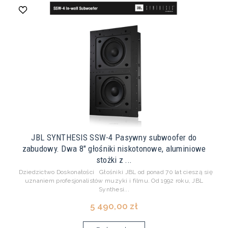
JBL SYNTHESIS SSW-4 Pasywny subwoofer do
zabudowy. Dwa 8" głośniki niskotonowe, aluminiowe
stożki z ...
Dziedzictwo Doskonałości Głośniki JBL od ponad 70 lat cieszą się
uznaniem profesjonalistów muzyki i filmu. Od 1992 roku, JBL
Synthesi...
5 490,00 zł