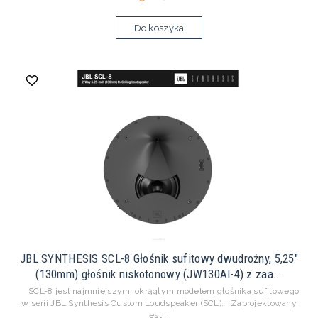
Do koszyka
JBL SYNTHESIS SCL-8 Głośnik sufitowy dwudrożny, 5,25"
(130mm) głośnik niskotonowy (JW130Al-4) z zaa...
SCL-8 jest najmniejszym, okrągłym modelem głośnika sufitowego
w serii JBL Synthesis Custom Loudspeaker (SCL). Zaprojektowany
jest ...