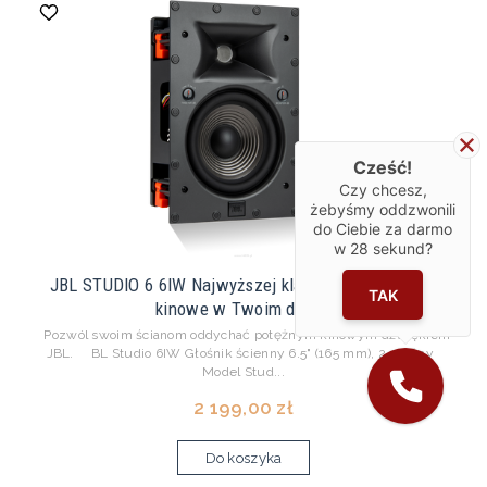
Cześć!
Czy chcesz,
żebyśmy oddzwonili
do Ciebie za darmo
w
28
sekund?
JBL STUDIO 6 6IW Najwyższej klasy doświadczenie
TAK
kinowe w Twoim domu.
Pozwól swoim ścianom oddychać potężnym kinowym dźwiękiem
JBL. BL Studio 6IW Głośnik ścienny 6.5" (165 mm), 2-drożny
Model Stud...
2 199,00 zł
Do koszyka