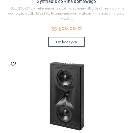
Synthesis do kina domowego
JBL SCL-2XL – referencyjny głośnik ścienny JBL Synthesis do kina
domowego JBL SCL-2XL to zaawansowany głośnik instalacyjny typu
in-wall ...
35 900,00 zł
Do koszyka