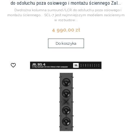
do odsłuchu poza osiowego i montażu ściennego Zal...
Dwdrożna kolumna surround/LCR do odsłuchu poza osiowego i
montażu ściennego. SCL-7 jest najmniejszym modelem naściennym
w rozbudow...
4 990,00 zł
Do koszyka