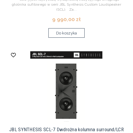
głośnika sufitowego w serii JBL Synthesis Custom Loudspeaker
(SCL). Za...
9 990,00 zł
Do koszyka
JBL SYNTHESIS SCL-7 Dwdrożna kolumna surround/LCR