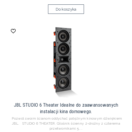
Do koszyka
JBL STUDIO 6 Theater Idealne do zaawansowanych
instalacji kina domowego.
Pozwól swoim ścianom oddychać potężnym kinowym dźwiękiem
JBL. STUDIO 6 THEATER. Głośnik ścienny 2-drożny z czterema
przetwornikami 5,...