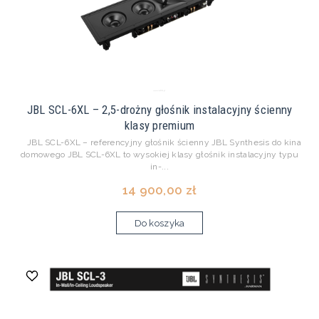
JBL SCL-6XL – 2,5-drożny głośnik instalacyjny ścienny
klasy premium
JBL SCL-6XL – referencyjny głośnik ścienny JBL Synthesis do kina
domowego JBL SCL-6XL to wysokiej klasy głośnik instalacyjny typu
in-...
14 900,00 zł
Do koszyka