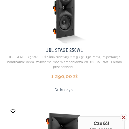
JBL STAGE 250WL
JBL STAGE 250WL Głośnik ścienny 2 x 5,25" (130 mm), Impedancja
nominalna:8ohm, zalecama moc wzmacniacza 20-120 W RMS, Pasmo
przenoszeni...
1 290,00 zł
Do koszyka
Cześć!