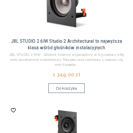
JBL STUDIO 2 6IW Studio 2 Architectural to najwyższa
klasa wśród głośników instalacyjnych
JBL STUDIO 2 6IW Głośnik ścienny wyposażony w 6,5-calowy (165
mm) przetwornik niskotonowy Polyplas oraz obrotowy 1-calowy (25
mm) tweete...
1 349,00 zł
Do koszyka