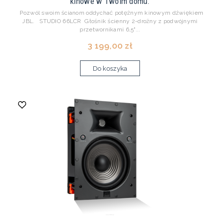
kinowe w Twoim domu.
Pozwól swoim ścianom oddychać potężnym kinowym dźwiękiem
JBL. STUDIO 66LCR Głośnik ścienny 2-drożny z podwójnymi
przetwornikami 6,5"...
3 199,00 zł
Do koszyka