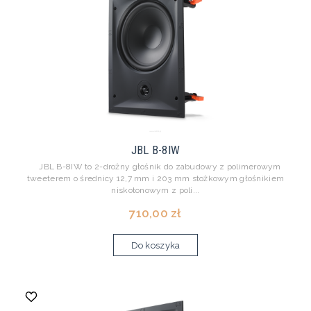
JBL B-8IW
JBL B-8IW to 2-drożny głośnik do zabudowy z polimerowym
tweeterem o średnicy 12,7 mm i 203 mm stożkowym głośnikiem
niskotonowym z poli...
710,00 zł
Do koszyka