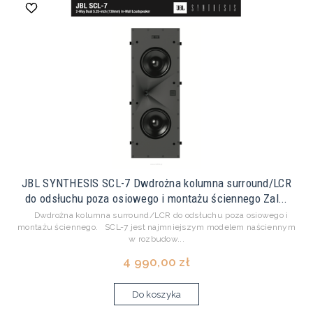
JBL SYNTHESIS SCL-7 Dwdrożna kolumna surround/LCR
do odsłuchu poza osiowego i montażu ściennego Zal...
Dwdrożna kolumna surround/LCR do odsłuchu poza osiowego i
montażu ściennego. SCL-7 jest najmniejszym modelem naściennym
w rozbudow...
4 990,00 zł
Do koszyka