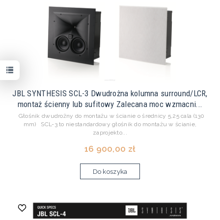
JBL SYNTHESIS SCL-3 Dwudrożna kolumna surround/LCR,
montaż ścienny lub sufitowy Zalecana moc wzmacni...
Głośnik dwudrożny do montażu w ścianie o średnicy 5,25 cala (130
mm) SCL-3 to niestandardowy głośnik do montażu w ścianie,
zaprojekto...
16 900,00 zł
Do koszyka