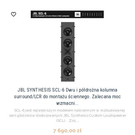
JBL SYNTHESIS SCL-6 Dwu i półdrożna kolumna
surround/LCR do montażu ściennego. Zalecana moc
wzmacni...
SCL-6 jest największym modelem naściennym w rozbudowanej
serii głośników dostosowanych JBL Synthesis Custom Loudspeaker
(SCL). Zos...
7 690,00 zł