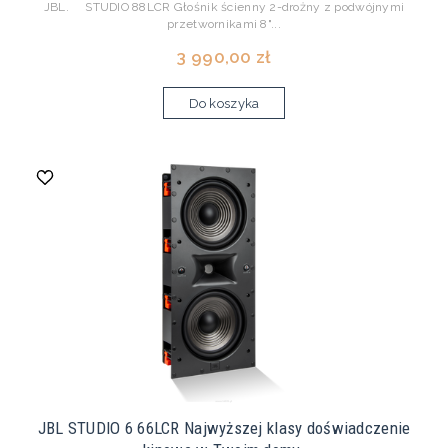
JBL. STUDIO 88LCR Głośnik ścienny 2-drożny z podwójnymi
przetwornikami 8"...
3 990,00 zł
Do koszyka
JBL STUDIO 6 66LCR Najwyższej klasy doświadczenie