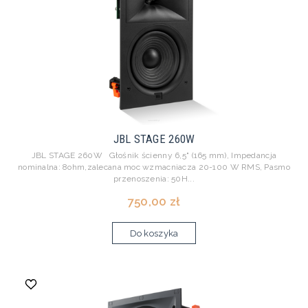
JBL STAGE 260W
JBL STAGE 260W Głośnik ścienny 6,5" (165 mm), Impedancja
nominalna: 8ohm,zalecana moc wzmacniacza 20-100 W RMS, Pasmo
przenoszenia: 50H...
750,00 zł
Do koszyka