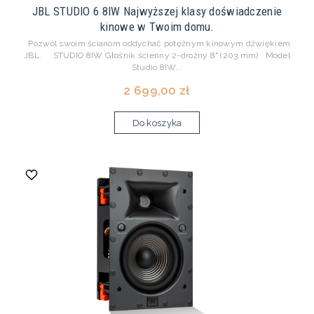
JBL STUDIO 6 8IW Najwyższej klasy doświadczenie
kinowe w Twoim domu.
Pozwól swoim ścianom oddychać potężnym kinowym dźwiękiem
JBL. STUDIO 8IW Głośnik ścienny 2-drożny 8" (203 mm) Model
Studio 8IW...
2 699,00 zł
Do koszyka