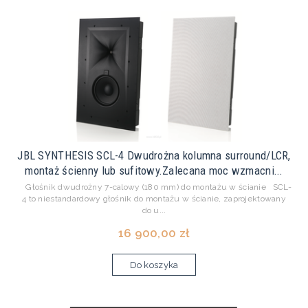
JBL SYNTHESIS SCL-4 Dwudrożna kolumna surround/LCR,
montaż ścienny lub sufitowy.Zalecana moc wzmacni...
Głośnik dwudrożny 7-calowy (180 mm) do montażu w ścianie SCL-
4 to niestandardowy głośnik do montażu w ścianie, zaprojektowany
do u...
16 900,00 zł
Do koszyka