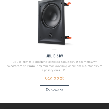
JBL B-6IW
JBL B-6IW to 2-drożny głośnik do zabudowy z polimerowym
tweeterem 12,7 mm i 165 mm stożkowym głośnikiem niskotonowym
z polietylenu. B...
619,00 zł
Do koszyka