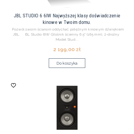
JBL STUDIO 6 6IW Najwyższej klasy doświadczenie
kinowe w Twoim domu.
Pozwól swoim ścianom oddychać potężnym kinowym dźwiękiem
JBL. BL Studio 6IW Głośnik ścienny 6.5" (165 mm), 2-drożny
Model Stud...
2 199,00 zł
Do koszyka