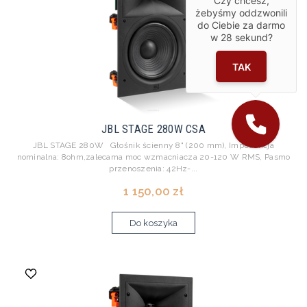
Czy chcesz,
żebyśmy oddzwonili
do Ciebie za darmo
w
28
sekund?
TAK
JBL STAGE 280W CSA
JBL STAGE 280W Głośnik ścienny 8" (200 mm), Impedancja
nominalna: 8ohm,zalecama moc wzmacniacza 20-120 W RMS, Pasmo
przenoszenia: 42Hz-...
1 150,00 zł
Do koszyka