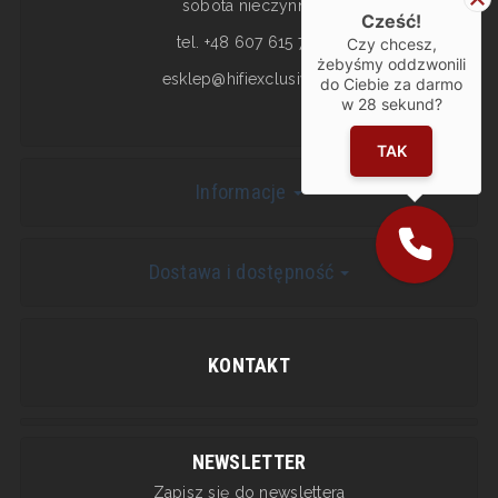
sobota nieczynne
Cześć!
tel. +48 607 615 717
Czy chcesz,
żebyśmy oddzwonili
esklep@hifiexclusive.pl
do Ciebie za darmo
w
28
sekund?
TAK
Informacje
Dostawa i dostępność
KONTAKT
NEWSLETTER
Zapisz się do newslettera