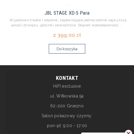
JBL STAGE XD-5 Para
Wyjątkowo trwałe i odporne, zapewniające jednocześnie najwyższą
jakość dźwięku, głośniki zewnętrzne. Stopień wodoodporności ...
2 399,00 zł
Do koszyka
KONTAKT
HiFI exclusive
ul. Witkowska 5a
62-200 Gniezno
Salon pokazowy czynny:
pon-pt: 9:00 - 17:00