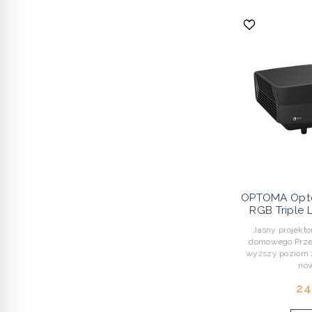
OPTOMA Opt
RGB Triple
Jasny projektor
domowego Prze
wyższy poziom 
now
24