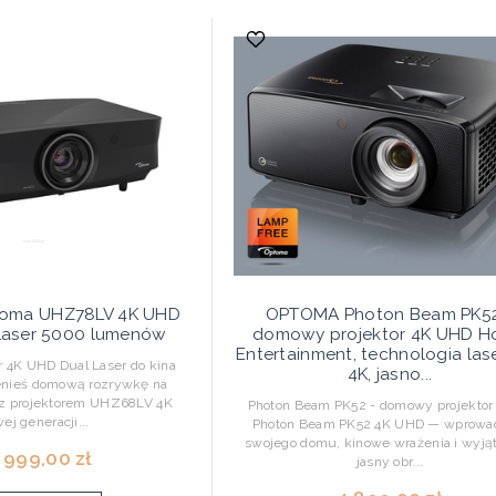
oma UHZ78LV 4K UHD
OPTOMA Photon Beam PK52
 Laser 5000 lumenów
domowy projektor 4K UHD 
Entertainment, technologia la
 4K UHD Dual Laser do kina
4K, jasno...
nieś domową rozrywkę na
z projektorem UHZ68LV 4K
Photon Beam PK52 - domowy projektor
ej generacji...
Photon Beam PK52 4K UHD — wprowa
swojego domu, kinowe wrażenia i wyją
 999,00 zł
jasny obr...