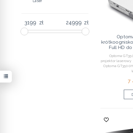
Laser
zł
zł
Optom
krótkoognisko
Full HD do
Optoma GT350
projektor laserowy 
Optoma GT3500HD
7