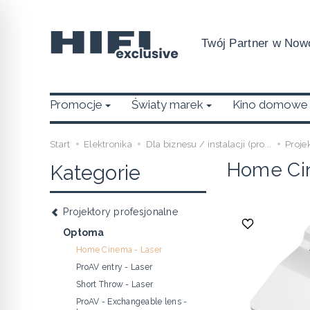
Twój Partner w Nowo
Promocje
Światy marek
Kino domowe
Start
Elektronika
Dla biznesu / instalacji (pro ..
Proje
Home Ci
Kategorie
Projektory profesjonalne
Optoma
Home Cinema - Laser
ProAV entry - Laser
Short Throw - Laser
ProAV - Exchangeable lens -