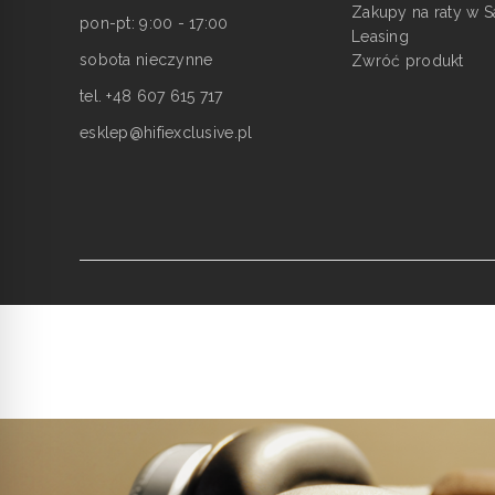
Zakupy na raty w S
pon-pt: 9:00 - 17:00
Leasing
sobota nieczynne
Zwróć produkt
tel. +48 607 615 717
esklep@hifiexclusive.pl