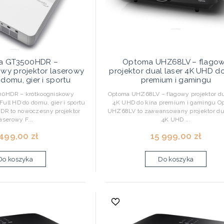
a GT3500HDR –
Optoma UHZ68LV – flago
wy projektor laserowy
projektor dual laser 4K UHD do
 domu, gier i sportu
premium i gamingu
0HDR – krótkoogniskowy
Optoma UHZ68LV – flagowy projektor dua
Full HD do domu, gier i sportu
4K UHD do kina premium i gamingu O
R to nowoczesny projektor
UHZ68LV to zaawansowany projektor dua
laserowy F...
4K UHD ...
 499,00 zł
15 999,00 zł
Do koszyka
Do koszyka