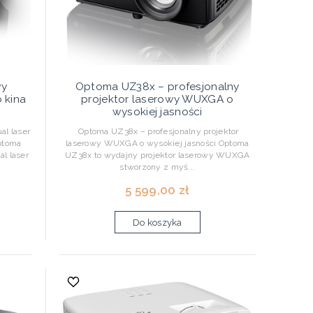
wy
Optoma UZ38x – profesjonalny
 kina
projektor laserowy WUXGA o
wysokiej jasności
l laser
Optoma UZ38x – profesjonalny projektor
ptoma
laserowy WUXGA o wysokiej jasności Optoma
l laser
UZ38x to wydajny projektor laserowy WUXGA
stworzony z myś...
5 599,00 zł
Do koszyka