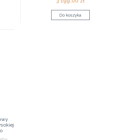
3 199,00 zł
Do koszyka
owy
sokiej
go
HD o