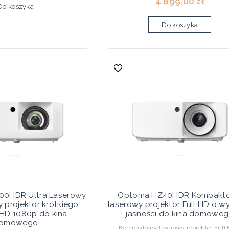
4 899,00 zł
Do koszyka
Do koszyka
0HDR Ultra Laserowy
Optoma HZ40HDR Kompakt
projektor krótkiego
laserowy projektor Full HD o wy
lHD 1080p do kina
jasności do kina domowe
omowego
Kompaktowy laserowy projektor Full 