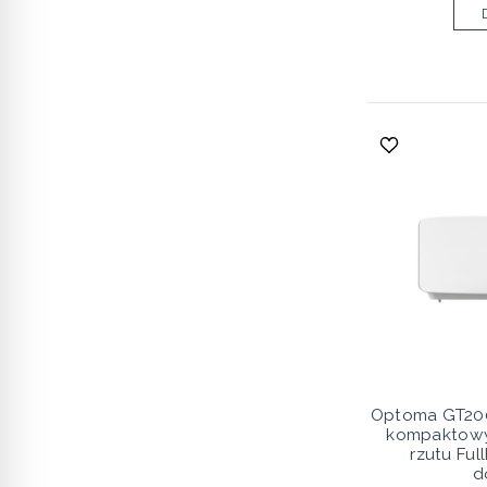
Optoma GT200
kompaktowy 
rzutu Ful
d