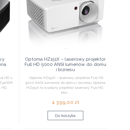
wy
Optoma HZ151X – laserowy projektor
ina
Full HD 5000 ANSI lumenów do domu
i biznesu
ll HD z
Optoma HZ151X – laserowy projektor Full HD
HZ41HDR
5000 ANSI lumenów do domu i biznesu Optoma
l HD,
HZ151X to wydajny projektor laserowy Full HD,
któr...
4 399,00 zł
Do koszyka