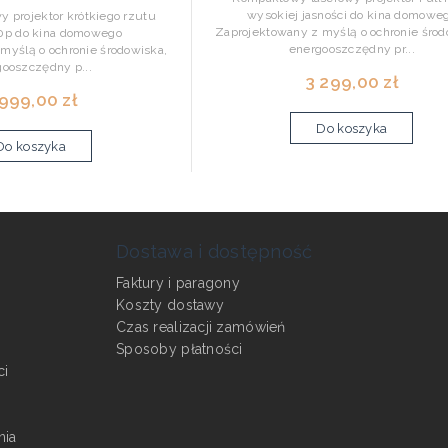
wysokiej jasności do kina domowe
y projektor krótkiego rzutu
Zaprojektowany z myślą o ochronie środ
80p do kina domowego
energooszczędny pr...
myślą o ochronie środowiska,
ooszczędny p...
3 299,00 zł
 999,00 zł
Do koszyka
Do koszyka
Dostawa i dostępność
Faktury i paragony
Koszty dostawy
Czas realizacji zamówień
Sposoby płatności
ci
nia