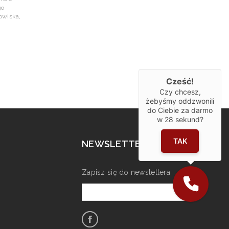
go
owiska,
Cześć!
Czy chcesz,
żebyśmy oddzwonili
do Ciebie za darmo
w
28
sekund?
TAK
NEWSLETTER
Zapisz się do newslettera