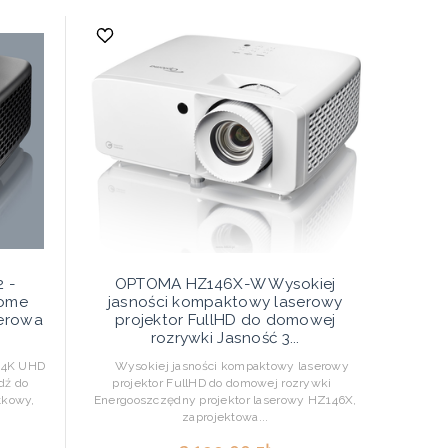
 -
OPTOMA HZ146X-W Wysokiej
Home
jasności kompaktowy laserowy
serowa
projektor FullHD do domowej
rozrywki Jasność 3...
 4K UHD
Wysokiej jasności kompaktowy laserowy
dź do
projektor FullHD do domowej rozrywki
tkowy,
Energooszczędny projektor laserowy HZ146X,
zaprojektowa...