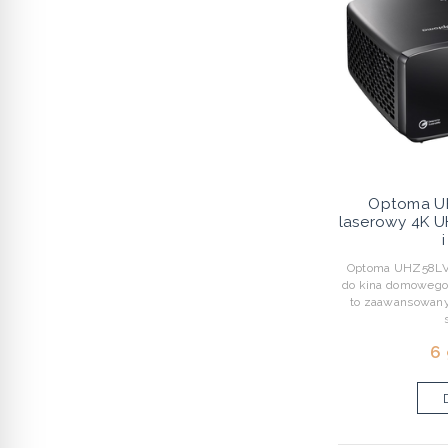
Optoma UH
laserowy 4K 
Optoma UHZ58LV –
do kina domoweg
to zaawansowany
6 