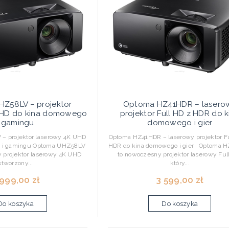
Z58LV – projektor
Optoma HZ41HDR – lasero
UHD do kina domowego
projektor Full HD z HDR do k
i gamingu
domowego i gier
 projektor laserowy 4K UHD
Optoma HZ41HDR – laserowy projektor Fu
o i gamingu Optoma UHZ58LV
HDR do kina domowego i gier Optoma 
 projektor laserowy 4K UHD
to nowoczesny projektor laserowy Ful
stworzony...
który...
999,00 zł
3 599,00 zł
Do koszyka
Do koszyka