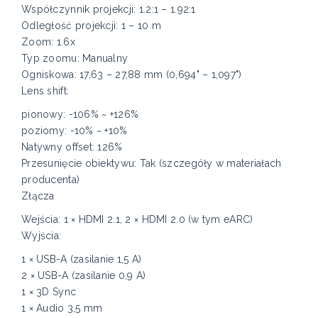
Współczynnik projekcji: 1.2:1 – 1.92:1
Odległość projekcji: 1 – 10 m
Zoom: 1.6x
Typ zoomu: Manualny
Ogniskowa: 17,63 – 27,88 mm (0,694" – 1,097")
Lens shift:
pionowy: -106% ~ +126%
poziomy: -10% ~ +10%
Natywny offset: 126%
Przesunięcie obiektywu: Tak (szczegóły w materiałach
producenta)
Złącza
Wejścia: 1 × HDMI 2.1, 2 × HDMI 2.0 (w tym eARC)
Wyjścia:
1 × USB-A (zasilanie 1,5 A)
2 × USB-A (zasilanie 0,9 A)
1 × 3D Sync
1 × Audio 3,5 mm