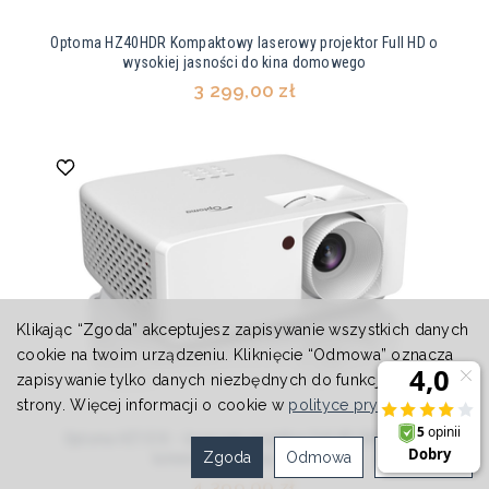
Optoma HZ40HDR Kompaktowy laserowy projektor Full HD o
wysokiej jasności do kina domowego
3 299,00 zł
Klikając “Zgoda” akceptujesz zapisywanie wszystkich danych
cookie na twoim urządzeniu. Kliknięcie “Odmowa” oznacza
zapisywanie tylko danych niezbędnych do funkcjonowania
strony. Więcej informacji o cookie w
polityce prywatności
.
Optoma HZ151X – laserowy projektor Full HD 5000 ANSI
Zgoda
Odmowa
Ustawienia
lumenów do domu i biznesu
4 399,00 zł