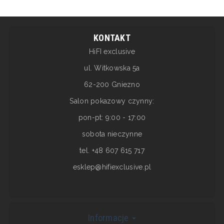
KONTAKT
HiFI exclusive
ul. Witkowska 5a
62-200 Gniezno
Salon pokazowy czynny:
pon-pt: 9:00 - 17:00
sobota nieczynne
tel. +48 607 615 717
esklep@hifiexclusive.pl
Informacje