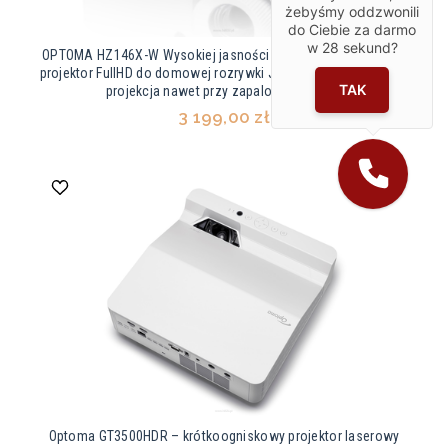
żebyśmy oddzwonili
do Ciebie za darmo
w
28
sekund?
OPTOMA HZ146X-W Wysokiej jasności kompaktowy laserowy
projektor FullHD do domowej rozrywki Jasność 3800 lumenów
TAK
projekcja nawet przy zapalonym świetle
3 199,00 zł
Optoma GT3500HDR – krótkoogniskowy projektor laserowy