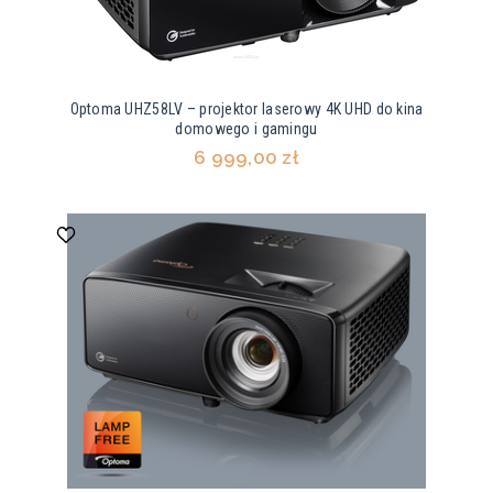
Optoma UHZ58LV – projektor laserowy 4K UHD do kina
domowego i gamingu
6 999,00 zł