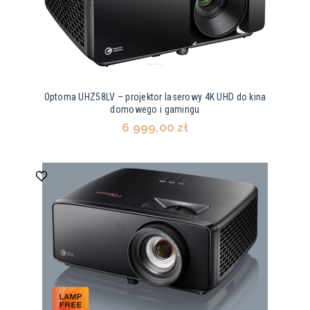
Optoma UHZ58LV – projektor laserowy 4K UHD do kina
domowego i gamingu
6 999,00 zł