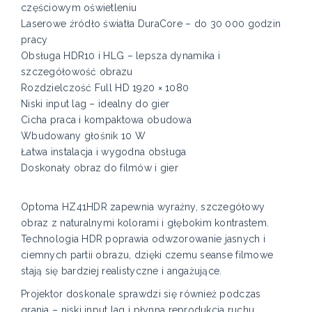
częściowym oświetleniu
Laserowe źródło światła DuraCore – do 30 000 godzin
pracy
Obsługa HDR10 i HLG – lepsza dynamika i
szczegółowość obrazu
Rozdzielczość Full HD 1920 × 1080
Niski input lag – idealny do gier
Cicha praca i kompaktowa obudowa
Wbudowany głośnik 10 W
Łatwa instalacja i wygodna obsługa
Doskonały obraz do filmów i gier
Optoma HZ41HDR zapewnia wyraźny, szczegółowy
obraz z naturalnymi kolorami i głębokim kontrastem.
Technologia HDR poprawia odwzorowanie jasnych i
ciemnych partii obrazu, dzięki czemu seanse filmowe
stają się bardziej realistyczne i angażujące.
Projektor doskonale sprawdzi się również podczas
grania – niski input lag i płynna reprodukcja ruchu