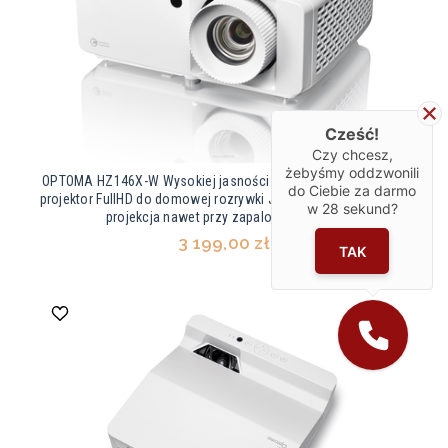
Cześć!
Czy chcesz,
żebyśmy oddzwonili
OPTOMA HZ146X-W Wysokiej jasności kompaktowy laserowy
do Ciebie za darmo
projektor FullHD do domowej rozrywki Jasność 3800 lumenów
w
28
sekund?
projekcja nawet przy zapalonym świetle
3 199,00 zł
TAK