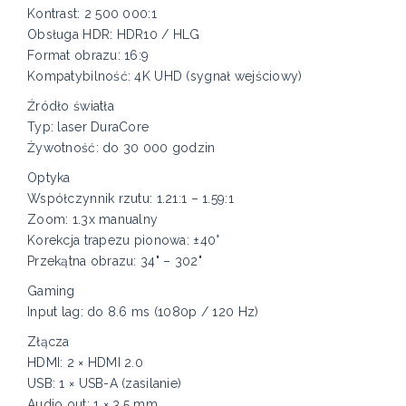
Kontrast: 2 500 000:1
Obsługa HDR: HDR10 / HLG
Format obrazu: 16:9
Kompatybilność: 4K UHD (sygnał wejściowy)
Źródło światła
Typ: laser DuraCore
Żywotność: do 30 000 godzin
Optyka
Współczynnik rzutu: 1.21:1 – 1.59:1
Zoom: 1.3x manualny
Korekcja trapezu pionowa: ±40°
Przekątna obrazu: 34" – 302"
Gaming
Input lag: do 8.6 ms (1080p / 120 Hz)
Złącza
HDMI: 2 × HDMI 2.0
USB: 1 × USB-A (zasilanie)
Audio out: 1 × 3.5 mm