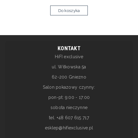
Do koszyka
KONTAKT
HiFI exclusive
ul. Witkowska 5a
62-200 Gniezno
Salon pokazowy czynny:
pon-pt: 9:00 - 17:00
sobota nieczynne
tel. +48 607 615 717
esklep@hifiexclusive.pl