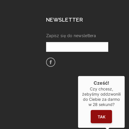
NEWSLETTER
Zapisz się do newslettera
Cześć!
Czy chcesz,
żebyśmy oddzwonili
do Ciebie za darmo
w
28
sekund?
TAK