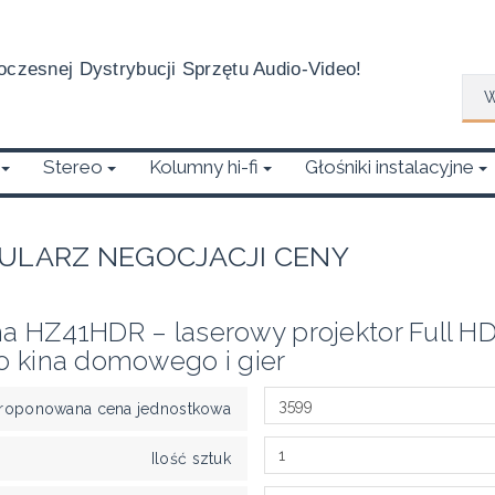
czesnej Dystrybucji Sprzętu Audio-Video!
Wys
Stereo
Kolumny hi-fi
Głośniki instalacyjne
ULARZ NEGOCJACJI CENY
 HZ41HDR – laserowy projektor Full HD
 kina domowego i gier
roponowana cena jednostkowa
Ilość sztuk