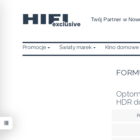
Twój Partner w Nowo
Promocje
Światy marek
Kino domowe
FORM
Optoma
HDR do
P