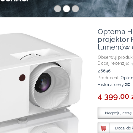
Optoma H
projektor
lumenów d
Obserwuj produkt
Dodaj recenzję:
26696
Producent:
Opto
Historia ceny
4 399,00 
Negocjuj cenę
Dodaj do 