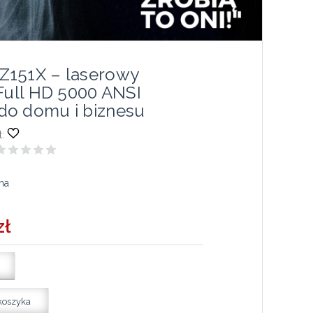
Z151X – laserowy
 Full HD 5000 ANSI
o domu i biznesu
:
ma
zł
koszyka