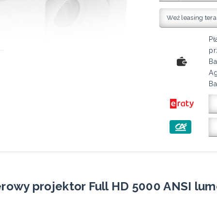
Weź leasing tera
Pł
pr
Ba
Ag
Ba
rowy projektor Full HD 5000 ANSI lu