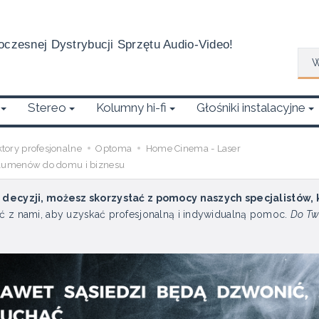
czesnej Dystrybucji Sprzętu Audio-Video!
Wys
Stereo
Kolumny hi-fi
Głośniki instalacyjne
ktory profesjonalne
Optoma
Home Cinema - Laser
 lumenów do domu i biznesu
u decyzji, możesz skorzystać z pomocy naszych specjalistów,
ć z nami, aby uzyskać profesjonalną i indywidualną pomoc.
Do Tw