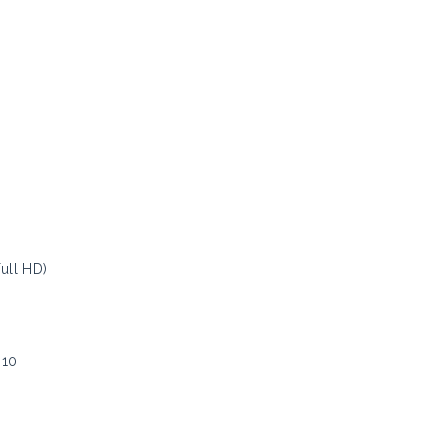
ull HD)
:10