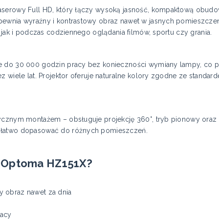
aserowy Full HD, który łączy wysoką jasność, kompaktową obudow
ewnia wyraźny i kontrastowy obraz nawet w jasnych pomieszczeni
, jak i podczas codziennego oglądania filmów, sportu czy grania.
e do 30 000 godzin pracy bez konieczności wymiany lampy, co prz
z wiele lat. Projektor oferuje naturalne kolory zgodne ze standar
ycznym montażem – obsługuje projekcję 360°, tryb pionowy oraz p
 łatwo dopasować do różnych pomieszczeń.
 Optoma HZ151X?
 obraz nawet za dnia
racy