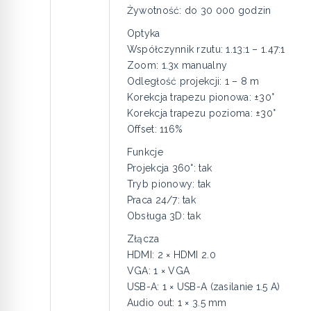
Żywotność: do 30 000 godzin
Optyka
Współczynnik rzutu: 1.13:1 – 1.47:1
Zoom: 1.3x manualny
Odległość projekcji: 1 – 8 m
Korekcja trapezu pionowa: ±30°
Korekcja trapezu pozioma: ±30°
Offset: 116%
Funkcje
Projekcja 360°: tak
Tryb pionowy: tak
Praca 24/7: tak
Obsługa 3D: tak
Złącza
HDMI: 2 × HDMI 2.0
VGA: 1 × VGA
USB-A: 1 × USB-A (zasilanie 1.5 A)
Audio out: 1 × 3.5 mm