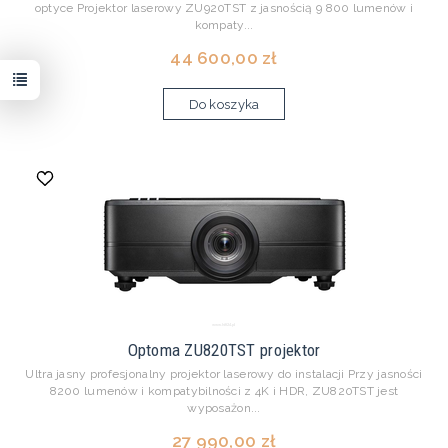
optyce Projektor laserowy ZU920TST z jasnością 9 800 lumenów i
kompaty...
44 600,00 zł
Do koszyka
Optoma ZU820TST projektor
Ultra jasny profesjonalny projektor laserowy do instalacji Przy jasności
8200 lumenów i kompatybilności z 4K i HDR, ZU820TST jest
wyposażon...
27 990,00 zł