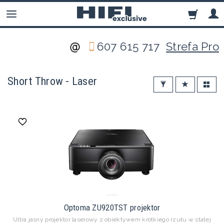
607 615 717
Strefa Pro
Short Throw - Laser
Optoma ZU920TST projektor
Ultra jasny projektor laserowy z obiektywem krótkiego rzutu w stałej