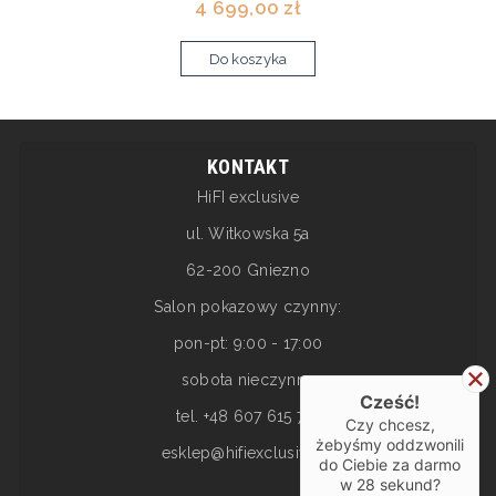
4 699,00 zł
Do koszyka
KONTAKT
HiFI exclusive
ul. Witkowska 5a
62-200 Gniezno
Salon pokazowy czynny:
pon-pt: 9:00 - 17:00
sobota nieczynne
Cześć!
tel. +48 607 615 717
Czy chcesz,
żebyśmy oddzwonili
esklep@hifiexclusive.pl
do Ciebie za darmo
w
28
sekund?