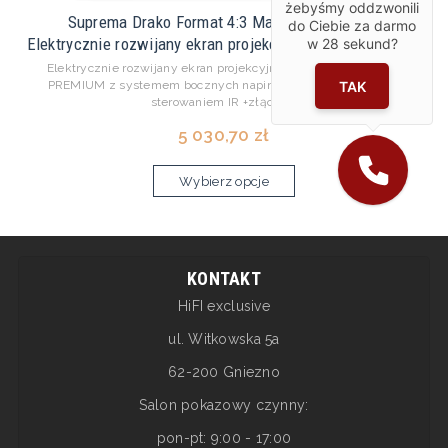
żebyśmy oddzwonili
Suprema Drako Format 4:3 Matt White HD Pro
do Ciebie za darmo
Elektrycznie rozwijany ekran projekcyjny z linii profesjo...
w
28
sekund?
Elektrycznie rozwijany ekran projekcyjny z linii profesjonalnej
TAK
PREMIUM z systemem bocznych napinaczy i zintegrowanym
sterowaniem IR +złącze...
5 030,70 zł
Wybierz opcje
KONTAKT
HiFI exclusive
ul. Witkowska 5a
62-200 Gniezno
Salon pokazowy czynny:
pon-pt: 9:00 - 17:00