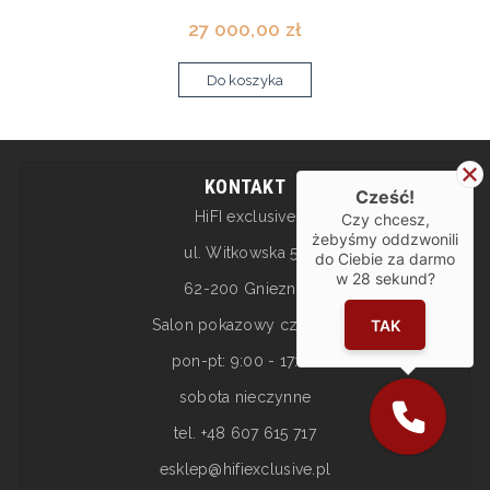
27 000,00 zł
Do koszyka
KONTAKT
Cześć!
HiFI exclusive
Czy chcesz,
żebyśmy oddzwonili
ul. Witkowska 5a
do Ciebie za darmo
w
28
sekund?
62-200 Gniezno
Salon pokazowy czynny:
TAK
pon-pt: 9:00 - 17:00
sobota nieczynne
tel. +48 607 615 717
esklep@hifiexclusive.pl