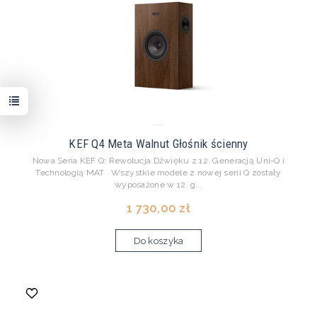
KEF Q4 Meta Walnut Głośnik ścienny
Nowa Seria KEF Q: Rewolucja Dźwięku z 12. Generacją Uni-Q i
Technologią MAT Wszystkie modele z nowej serii Q zostały
wyposażone w 12. g...
1 730,00 zł
Do koszyka