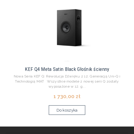
KEF Q4 Meta Satin Black Głośnik ścienny
Nowa Seria KEF Q: Rewolucja Dźwięku z 12. Generacją Uni-Q i
Technologią MAT Wszystkie modele z nowej serii Q zostały
wyposażone w 12. g...
1 730,00 zł
Do koszyka