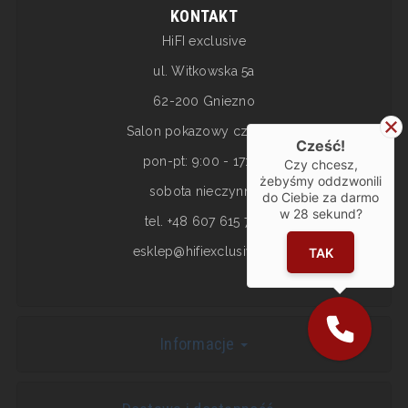
KONTAKT
HiFI exclusive
ul. Witkowska 5a
62-200 Gniezno
Salon pokazowy czynny:
Cześć!
pon-pt: 9:00 - 17:00
Czy chcesz,
żebyśmy oddzwonili
sobota nieczynne
do Ciebie za darmo
w
28
sekund?
tel. +48 607 615 717
esklep@hifiexclusive.pl
TAK
Informacje