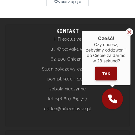
Wybierz opcje
KONTAKT
Cześć!
HiFI exclusive
Czy chcesz,
ul. Witkowska 5a
żebyśmy oddzwonili
do Ciebie za darmo
62-200 Gniezno
w
28
sekund?
Salon pokazowy czynny:
TAK
pon-pt: 9:00 - 17:00
sobota nieczynne
tel. +48 607 615 717
esklep@hifiexclusive.pl