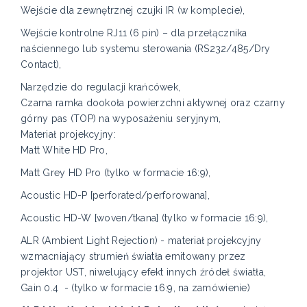
Wejście dla zewnętrznej czujki IR (w komplecie),
Wejście kontrolne RJ11 (6 pin) – dla przełącznika
naściennego lub systemu sterowania (RS232/485/Dry
Contact),
Narzędzie do regulacji krańcówek,
Czarna ramka dookoła powierzchni aktywnej oraz czarny
górny pas (TOP) na wyposażeniu seryjnym,
Materiał projekcyjny:
Matt White HD Pro,
Matt Grey HD Pro (tylko w formacie 16:9),
Acoustic HD-P [perforated/perforowana],
Acoustic HD-W [woven/tkana] (tylko w formacie 16:9),
ALR (Ambient Light Rejection) - materiał projekcyjny
wzmacniający strumień światła emitowany przez
projektor UST, niwelujący efekt innych źródeł światła,
Gain 0.4
- (tylko w formacie 16:9, na zamówienie)