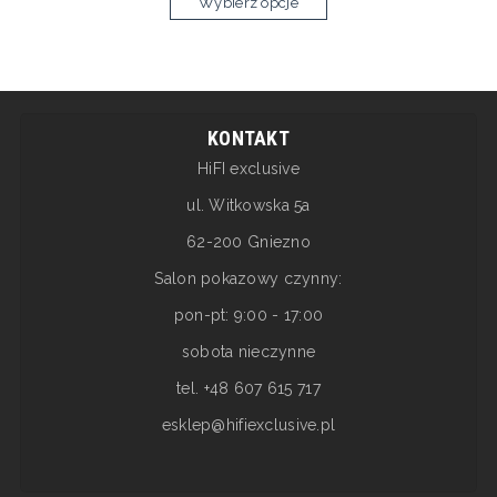
Wybierz opcje
KONTAKT
HiFI exclusive
ul. Witkowska 5a
62-200 Gniezno
Salon pokazowy czynny:
pon-pt: 9:00 - 17:00
sobota nieczynne
tel. +48 607 615 717
esklep@hifiexclusive.pl