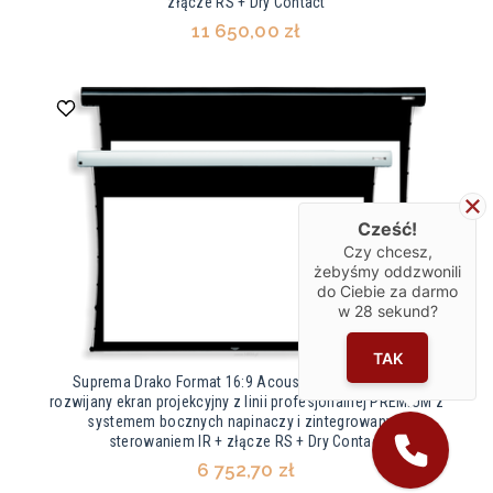
złącze RS + Dry Contact
11 650,00 zł
Cześć!
Czy chcesz,
żebyśmy oddzwonili
do Ciebie za darmo
w
28
sekund?
TAK
Suprema Drako Format 16:9 Acoustic HD Elektrycznie
rozwijany ekran projekcyjny z linii profesjonalnej PREMIUM z
systemem bocznych napinaczy i zintegrowanym
sterowaniem IR + złącze RS + Dry Contact
6 752,70 zł