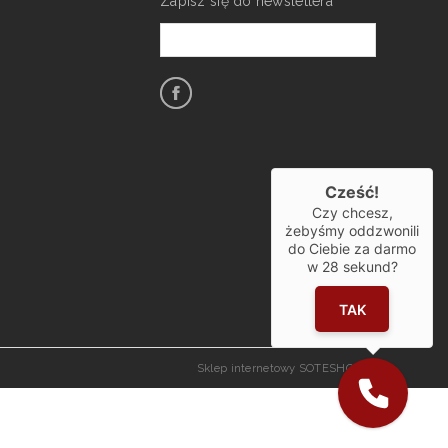
Zapisz się do newslettera
Cześć!
Czy chcesz,
żebyśmy oddzwonili
do Ciebie za darmo
w
28
sekund?
TAK
Sklep internetowy SOTESHOP AI