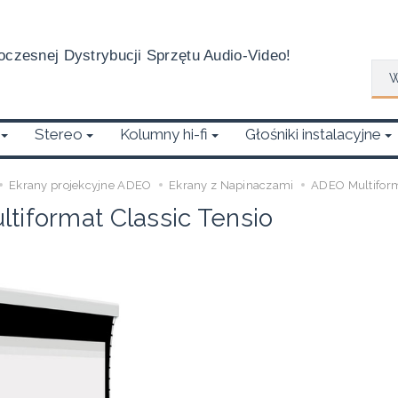
czesnej Dystrybucji Sprzętu Audio-Video!
Wys
Stereo
Kolumny hi-fi
Głośniki instalacyjne
Ekrany projekcyjne ADEO
Ekrany z Napinaczami
ADEO Multiform
tiformat Classic Tensio