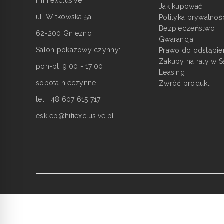
HiFI exclusive
Jak kupować
ul. Witkowska 5a
Polityka prywatnoś
Bezpieczeństwo
62-200 Gniezno
Gwarancja
Salon pokazowy czynny:
Prawo do odstąpie
Zakupy na raty w S
pon-pt: 9:00 - 17:00
Leasing
sobota nieczynne
Zwróć produkt
tel. +48 607 615 717
esklep@hifiexclusive.pl