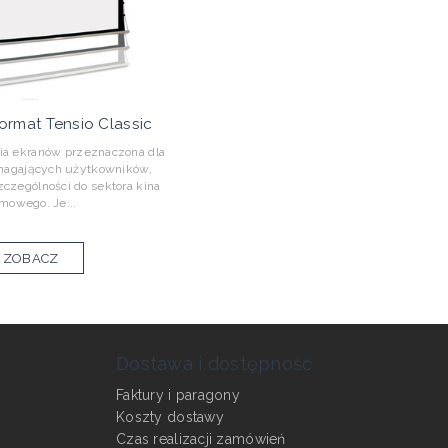
ormat Tensio Classic
ia ekranów przeznaczona dla
magających użytkowników,
zególności do sektora kina
mowego. Je...
ZOBACZ
Dostawa i dostępność
Faktury i paragony
Koszty dostawy
Czas realizacji zamówień