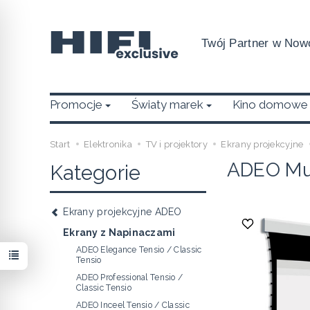
Twój Partner w Nowo
Promocje
Światy marek
Kino domowe
Start
Elektronika
TV i projektory
Ekrany projekcyjne
ADEO Mul
Kategorie
Ekrany projekcyjne ADEO
Ekrany z Napinaczami
ADEO Elegance Tensio / Classic
Tensio
ADEO Professional Tensio /
Classic Tensio
ADEO Inceel Tensio / Classic