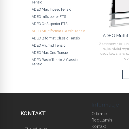
Tensio
ADEO Max Inceel Tensio
ADEO InSuperior FTS
ADEO OnSuperior FTS
ADEO Multiformat Classic Tensio
ADEO Multif
ADEO Biformat Classic Tensio
Zastosowanie: Lin
ADEO Alumid Tensio
najbardziej wy
ADEO Max One Tensio
dedykowana w szc
do
ADEO Basic Tensio / Classic
Tensio
Informacje
KONTAKT
O firmie
Regulamin
Kontakt