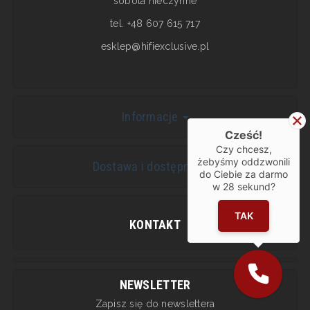
sobota nieczynne
tel. +48 607 615 717
esklep@hifiexclusive.pl
Informacje
Cześć!
Czy chcesz,
żebyśmy oddzwonili
Dostawa i dostępność
do Ciebie za darmo
w
28
sekund?
TAK
KONTAKT
NEWSLETTER
Zapisz się do newslettera