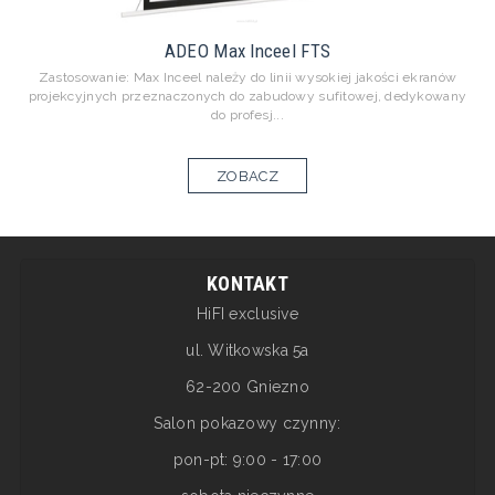
ADEO Max Inceel FTS
Zastosowanie: Max Inceel należy do linii wysokiej jakości ekranów
projekcyjnych przeznaczonych do zabudowy sufitowej, dedykowany
do profesj...
ZOBACZ
KONTAKT
HiFI exclusive
ul. Witkowska 5a
62-200 Gniezno
Salon pokazowy czynny:
pon-pt: 9:00 - 17:00