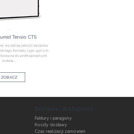
umid Tensio CTS
nia wysokiej jakości ekranów
edniego formatu (350-450 cm
dykowana do profesjonalnych
instala...
ZOBACZ
Dostawa i dostępność
Faktury i paragony
Koszty dostawy
Czas realizacji zamówień