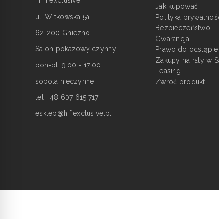
HiFI exclusive
Jak kupować
ul. Witkowska 5a
Polityka prywatnoś
Bezpieczeństwo
62-200 Gniezno
Gwarancja
Salon pokazowy czynny:
Prawo do odstąpie
Zakupy na raty w S
pon-pt: 9:00 - 17:00
Leasing
sobota nieczynne
Zwróć produkt
tel. +48 607 615 717
esklep@hifiexclusive.pl