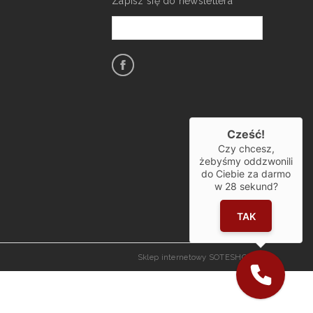
Zapisz się do newslettera
Cześć!
Czy chcesz,
żebyśmy oddzwonili
do Ciebie za darmo
w
28
sekund?
TAK
Sklep internetowy SOTESHOP AI