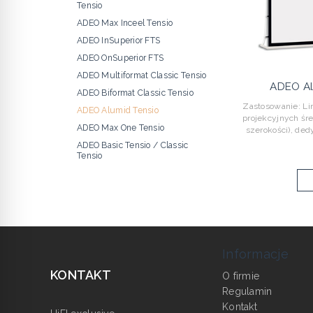
Tensio
ADEO Max Inceel Tensio
ADEO InSuperior FTS
ADEO OnSuperior FTS
ADEO Multiformat Classic Tensio
ADEO Al
ADEO Biformat Classic Tensio
Zastosowanie: Li
ADEO Alumid Tensio
projekcyjnych śr
ADEO Max One Tensio
szerokości), de
ADEO Basic Tensio / Classic
Tensio
Informacje
KONTAKT
O firmie
Regulamin
Kontakt