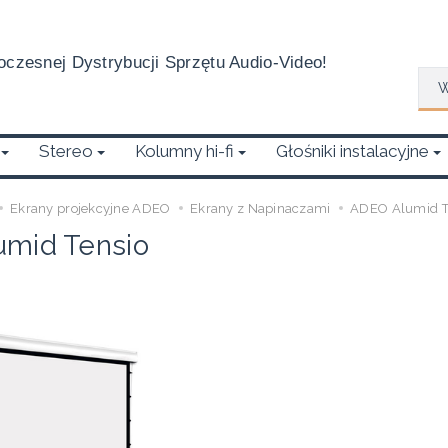
czesnej Dystrybucji Sprzętu Audio-Video!
Wys
Stereo
Kolumny hi-fi
Głośniki instalacyjne
Ekrany projekcyjne ADEO
Ekrany z Napinaczami
ADEO Alumid T
mid Tensio