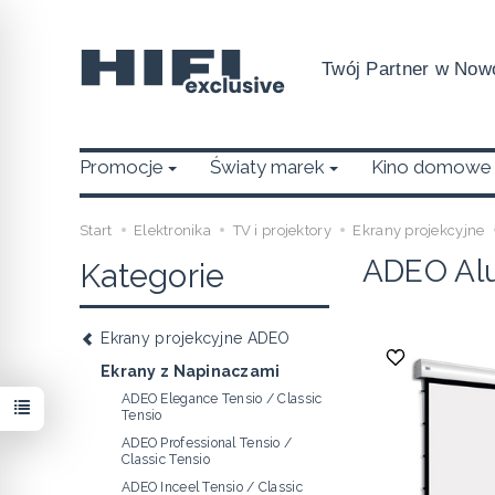
Twój Partner w Nowo
Promocje
Światy marek
Kino domowe
Start
Elektronika
TV i projektory
Ekrany projekcyjne
ADEO Alu
Kategorie
Ekrany projekcyjne ADEO
Ekrany z Napinaczami
ADEO Elegance Tensio / Classic
Tensio
ADEO Professional Tensio /
Classic Tensio
ADEO Inceel Tensio / Classic