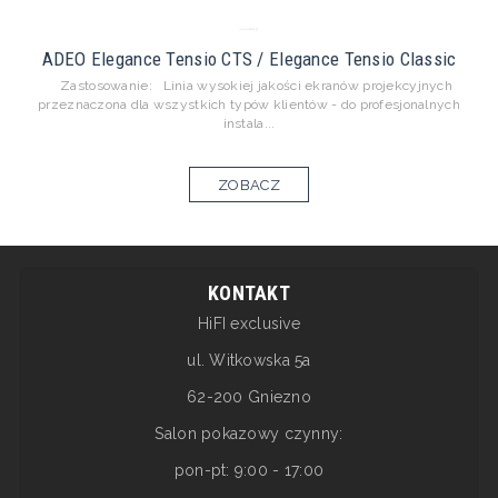
ADEO Elegance Tensio CTS / Elegance Tensio Classic
Zastosowanie: Linia wysokiej jakości ekranów projekcyjnych
przeznaczona dla wszystkich typów klientów - do profesjonalnych
instala...
ZOBACZ
KONTAKT
HiFI exclusive
ul. Witkowska 5a
62-200 Gniezno
Salon pokazowy czynny:
pon-pt: 9:00 - 17:00