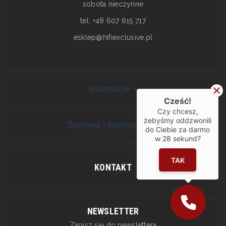
sobota nieczynne
tel. +48 607 615 717
esklep@hifiexclusive.pl
Informacje
Cześć!
Czy chcesz,
żebyśmy oddzwonili
Dostawa i dostępność
do Ciebie za darmo
w
28
sekund?
TAK
KONTAKT
NEWSLETTER
Zapisz się do newslettera