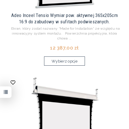
Adeo Inceel Tensio Wymiar pow. aktywnej 365x205cm
16:9 do zabudowy w sufitach podwieszanych.
Ekran, który został nazwany “Made for Installation“ ze względu na
innowacyjny system montażu. Powierzchnia projekcyjna, która
chowa ...
12 387,00 zł
Wybierz opcje