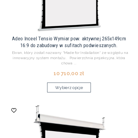
Adeo Inceel Tensio Wymiar pow. aktywnej 265x149cm
16:9 do zabudowy w sufitach podwieszanych.
Ekran, który został nazwany “Made for Installation“ ze względu na
innowacyjny system montażu. Powierzchnia projekcyjna, która
chowa ...
10 710,00 zł
Wybierz opcje