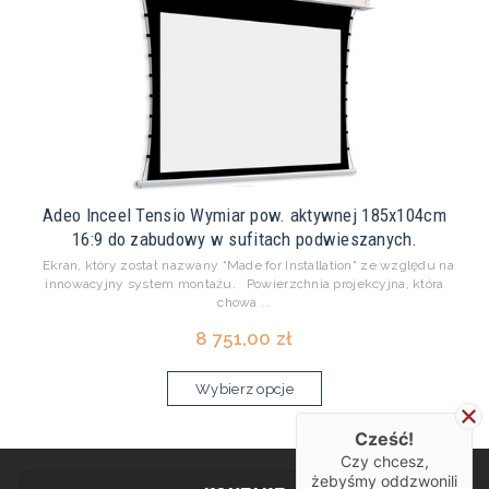
Adeo Inceel Tensio Wymiar pow. aktywnej 185x104cm
16:9 do zabudowy w sufitach podwieszanych.
Ekran, który został nazwany “Made for Installation“ ze względu na
innowacyjny system montażu. Powierzchnia projekcyjna, która
chowa ...
8 751,00 zł
Wybierz opcje
Cześć!
Czy chcesz,
żebyśmy oddzwonili