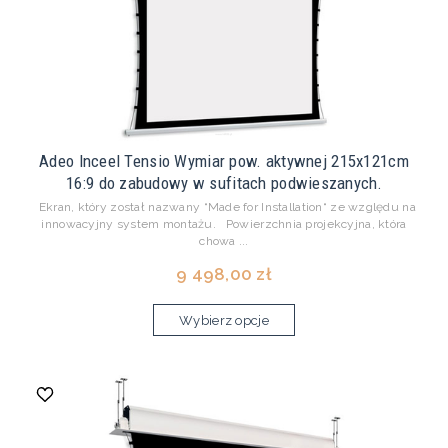
Adeo Inceel Tensio Wymiar pow. aktywnej 215x121cm
16:9 do zabudowy w sufitach podwieszanych.
Ekran, który został nazwany “Made for Installation“ ze względu na
innowacyjny system montażu. Powierzchnia projekcyjna, która
chowa ...
9 498,00 zł
Wybierz opcje