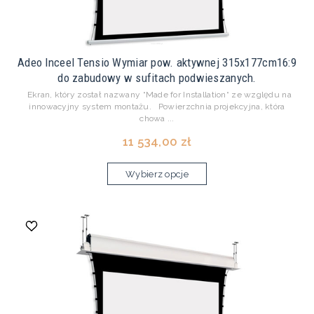
Adeo Inceel Tensio Wymiar pow. aktywnej 315x177cm16:9
do zabudowy w sufitach podwieszanych.
Ekran, który został nazwany “Made for Installation“ ze względu na
innowacyjny system montażu. Powierzchnia projekcyjna, która
chowa ...
11 534,00 zł
Wybierz opcje