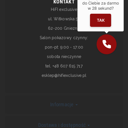
KONTAKT
do Ciebie za darmo
w
28
sekund?
HiFI exclusive
ul. Witkowska 5a
TAK
62-200 Gniezno
Salon pokazowy czynny:
pon-pt: 9:00 - 17:00
sobota nieczynne
tel. +48 607 615 717
esklep@hifiexclusive.pl
Informacje
Dostawa i dostępność