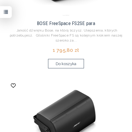
BOSE FreeSpace FS2SE para
Jakość dźwięku Bose, na którą liczysz. Ulepszenia, których
potrzebujesz. Głośniki FreeSpace FS są kolejnym krokiem naszej
szeroko za...
1 795,80 zł
Do koszyka