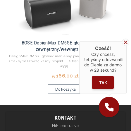
BOSE DesignMax DM6SE głośnik naścienny
Cześć!
zewnętrzny/wewnętrzny para
Czy chcesz,
DesignMax DM6SE głośnik naścienny para Dźwięk premium, aby
żebyśmy oddzwonili
zmaksymalizować każdy projekt. Głośniki DesignMax zapewniają
do Ciebie za darmo
wyją...
w
28
sekund?
5 166,00 zł
TAK
Do koszyka
KONTAKT
HiFI exclusive