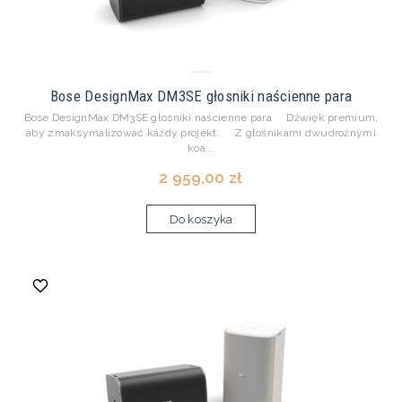
Bose DesignMax DM3SE głosniki naścienne para
Bose DesignMax DM3SE głosniki naścienne para Dźwięk premium,
aby zmaksymalizować każdy projekt. Z głośnikami dwudrożnymi
koa...
2 959,00 zł
Do koszyka