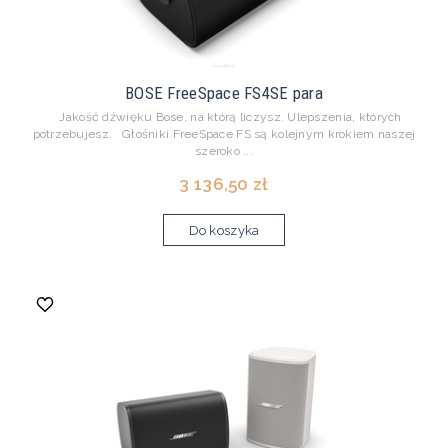
BOSE FreeSpace FS4SE para
Jakość dźwięku Bose, na którą liczysz. Ulepszenia, których
potrzebujesz. Głośniki FreeSpace FS są kolejnym krokiem naszej
szeroko ...
3 136,50 zł
Do koszyka