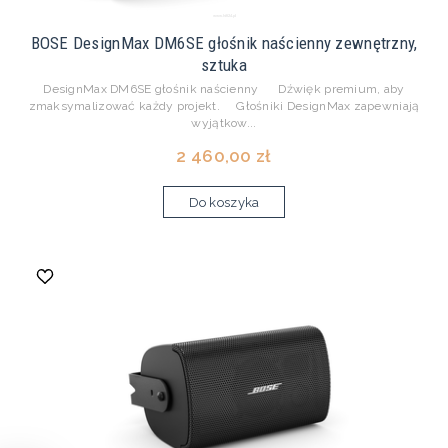
BOSE DesignMax DM6SE głośnik naścienny zewnętrzny,
sztuka
DesignMax DM6SE głośnik naścienny Dźwięk premium, aby
zmaksymalizować każdy projekt. Głośniki DesignMax zapewniają
wyjątkow...
2 460,00 zł
Do koszyka