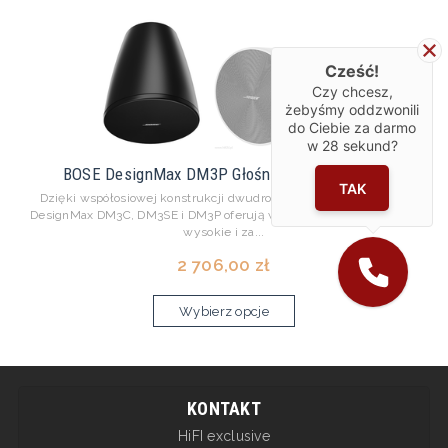
Cześć!
Czy chcesz,
żebyśmy oddzwonili
do Ciebie za darmo
w
28
sekund?
BOSE DesignMax DM3P Głośniki wiszące Para
TAK
Dzięki współosiowej konstrukcji dwudrożnej, 30-watowe głośniki
DesignMax DM3C, DM3SE i DM3P oferują wyraźne, zrozumiałe tony
wysokie i za...
2 706,00 zł
Wybierz opcje
KONTAKT
HiFI exclusive