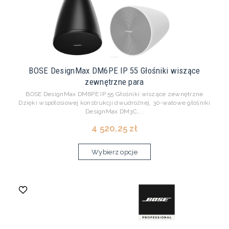
BOSE DesignMax DM6PE IP 55 Głośniki wiszące
zewnętrzne para
BOSE DesignMax DM6PE IP 55 Głośniki wiszące zewnętrzne
Dzięki współosiowej konstrukcji dwudrożnej, 30-watowe głośniki
DesignMax DM3C,...
4 520,25 zł
Wybierz opcje