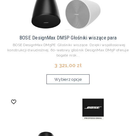
BOSE DesignMax DM5P Głośniki wiszące para
BOSE DesignMax DM5PE Głośniki wiszące. Dzięki współosiowej
konstrukcji dwudrożnej, 60-watowy głośnik DesignMax DM5P oferuje
bogate nisk...
3 321,00 zł
Wybierz opcje