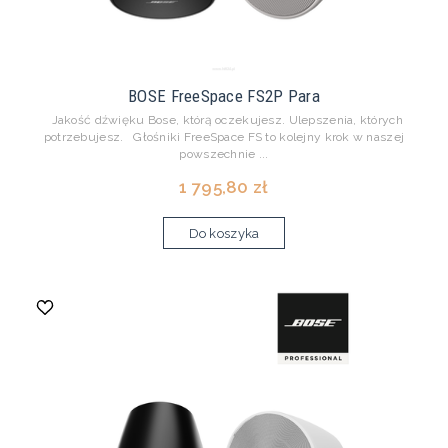
BOSE FreeSpace FS2P Para
Jakość dźwięku Bose, którą oczekujesz. Ulepszenia, których
potrzebujesz. Głośniki FreeSpace FS to kolejny krok w naszej
powszechnie ...
1 795,80 zł
Do koszyka