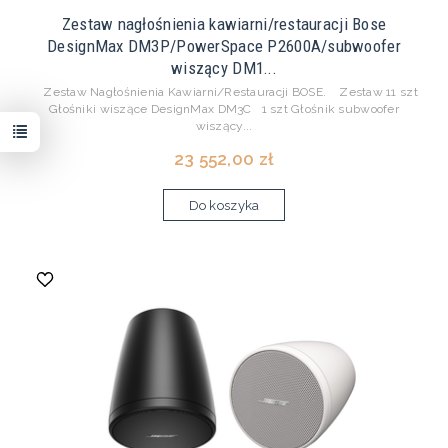
Zestaw nagłośnienia kawiarni/restauracji Bose
DesignMax DM3P/PowerSpace P2600A/subwoofer
wiszący DM1...
Zestaw Nagłośnienia Kawiarni/Restauracji BOSE. Zestaw 11 szt
Głośniki wiszące DesignMax DM3C 1 szt Głośnik subwoofer
wiszący...
23 552,00 zł
Do koszyka