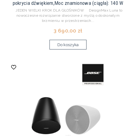
pokrycia dźwiękiem,Moc znamionowa (ciągła): 140 W
JEDEN WIELKI KROK DLA GŁOŚNIKÓW DesignMax Luna to
nowoczesne rozwiązanie stworzone z myślą o doskonałym
brzmieniu w przestrzeniach...
3 690,00 zł
Do koszyka