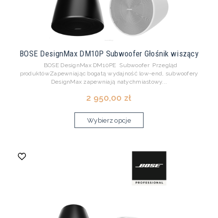
BOSE DesignMax DM10P Subwoofer Głośnik wiszący
BOSE DesignMax DM10PE Subwoofer Przegląd
produktówZapewniając bogatą wydajność low-end, subwoofery
DesignMax zapewniają natychmiastowy...
2 950,00 zł
Wybierz opcje